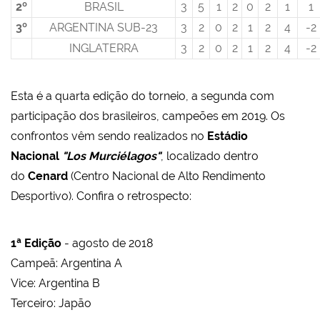
2º
BRASIL
3
5
1
2
0
2
1
1
3º
ARGENTINA SUB-23
3
2
0
2
1
2
4
-2
INGLATERRA
3
2
0
2
1
2
4
-2
Esta é a quarta edição do torneio, a segunda com
participação dos brasileiros, campeões em 2019. Os
confrontos vêm sendo realizados no
Estádio
Nacional
"Los Murciélagos"
, localizado dentro
do
Cenard
(Centro Nacional de Alto Rendimento
Desportivo).
Confira o retrospecto:
1ª Edição
- agosto de 2018
Campeã: Argentina A
Vice: Argentina B
Terceiro: Japão