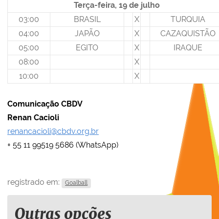
Terça-feira, 19 de julho
03:00
BRASIL
X
TURQUIA
04:00
JAPÃO
X
CAZAQUISTÃO
05:00
EGITO
X
IRAQUE
08:00
X
10:00
X
Comunicação CBDV
Renan Cacioli
renancacioli@cbdv.org.br
+ 55 11 99519 5686 (WhatsApp)
registrado em:
Goalball
Outras opções