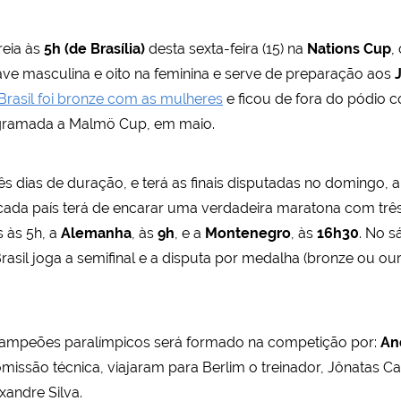
reia às
5h (de Brasília)
desta sexta-feira (15) na
Nations Cup
,
ave masculina e oito na feminina e serve de preparação aos
Brasil foi bronze com as mulheres
e ficou de fora do pódio c
rogramada a Malmö Cup, em maio.
s dias de duração, e terá as finais disputadas no domingo, a 
cada país terá de encarar uma verdadeira maratona com três
s às 5h, a
Alemanha
, às
9h
, e a
Montenegro
, às
16h30
. No s
rasil joga a semifinal e a disputa por medalha (bronze ou o
 campeões paralímpicos será formado na competição por:
An
omissão técnica, viajaram para Berlim o treinador, Jônatas Cas
exandre Silva.