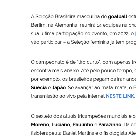
A Seleção Brasileira masculina de
goalball
est
Berlim, na Alemanha, reunirá 14 equipes na ch
sua última participação no evento, em 2022, o
vão participar – a Seleção feminina já tem p
O campeonato é de "tiro curto", com apenas trê
encontra mais abaixo. Até pelo pouco tempo, 
por exemplo, os brasileiros pegam os iraniano
Suécia
e
Japão
. Se avançar ao mata-mata, o B
transmissão ao vivo pela internet
NESTE LINK
.
O sexteto dos atuais tricampeões mundiais e
Moreno
,
Luciano
,
Paulinho
e
Parazinho
. Da c
fisioterapeuta Daniel Martins e o fisiologista Al