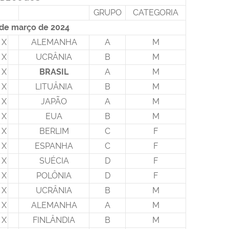
GRUPO
CATEGORIA
5 de março de 2024
X
ALEMANHA
A
M
X
UCRÂNIA
B
M
X
BRASIL
A
M
X
LITUÂNIA
B
M
X
JAPÃO
A
M
X
EUA
B
M
X
BERLIM
C
F
X
ESPANHA
C
F
X
SUÉCIA
D
F
X
POLÔNIA
D
F
X
UCRÂNIA
B
M
X
ALEMANHA
A
M
X
FINLÂNDIA
B
M