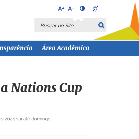
A+
A-
Busca
Busca Avançada…
nsparência
Área Acadêmica
 na Nations Cup
ris 2024 vai até domingo