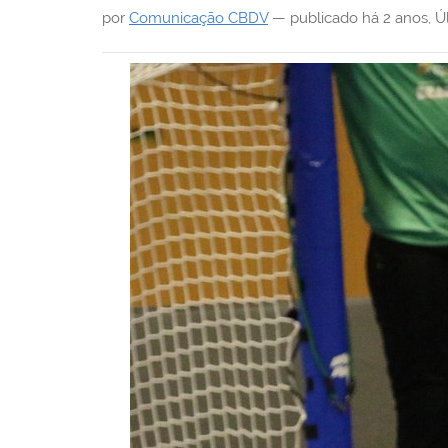
i
por
Comunicação CBDV
—
publicado
há 2 anos
,
Ú
: