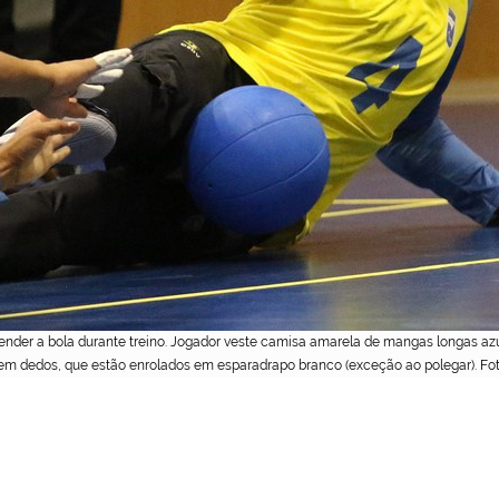
fender a bola durante treino. Jogador veste camisa amarela de mangas longas az
sem dedos, que estão enrolados em esparadrapo branco (exceção ao polegar). Fo