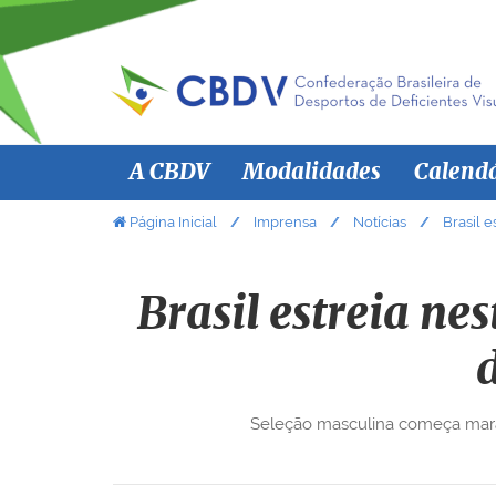
N
A CBDV
Modalidades
Calend
a
v
V
Página Inicial
Imprensa
Notícias
Brasil 
o
e
c
g
ê
Brasil estreia ne
a
e
ç
s
ã
t
á
o
Seleção masculina começa maraton
a
q
u