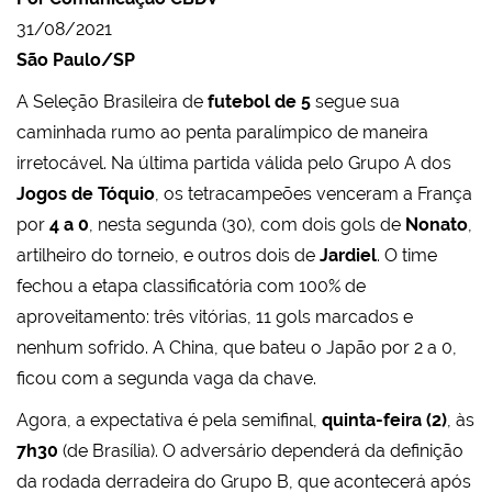
31/08/2021
São Paulo/SP
A Seleção Brasileira de
futebol de 5
segue sua
caminhada rumo ao penta paralímpico de maneira
irretocável. Na última partida válida pelo Grupo A dos
Jogos de Tóquio
, os tetracampeões venceram a França
por
4 a 0
, nesta segunda (30), com dois gols de
Nonato
,
artilheiro do torneio, e outros dois de
Jardiel
. O time
fechou a etapa classificatória com 100% de
aproveitamento: três vitórias, 11 gols marcados e
nenhum sofrido. A China, que bateu o Japão por 2 a 0,
ficou com a segunda vaga da chave.
Agora, a expectativa é pela semifinal,
quinta-feira (2)
, às
7h30
(de Brasília). O adversário dependerá da definição
da rodada derradeira do Grupo B, que acontecerá após