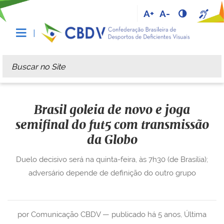
A+
A-
Busca
Busca Avançada…
Brasil goleia de novo e joga
semifinal do fut5 com transmissão
da Globo
Duelo decisivo será na quinta-feira, às 7h30 (de Brasília);
adversário depende de definição do outro grupo
por Comunicação CBDV —
publicado
há 5 anos
,
Última