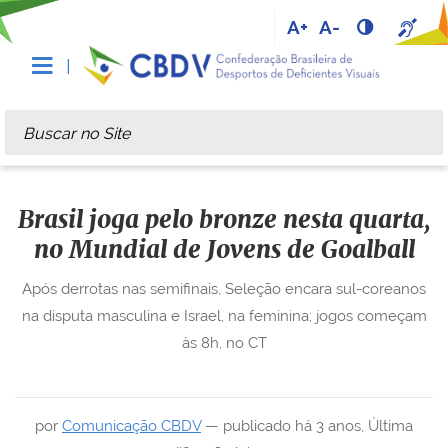
A+
A-
Busca
Busca Avançada…
Brasil joga pelo bronze nesta quarta,
no Mundial de Jovens de Goalball
Após derrotas nas semifinais, Seleção encara sul-coreanos
na disputa masculina e Israel, na feminina; jogos começam
às 8h, no CT
por
Comunicação CBDV
—
publicado
há 3 anos
,
Última