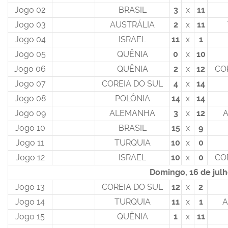
Jogo 02
BRASIL
3
x
11
Jogo 03
AUSTRÁLIA
2
x
11
Jogo 04
ISRAEL
11
x
1
Jogo 05
QUÊNIA
0
x
10
Jogo 06
QUÊNIA
2
x
12
CO
Jogo 07
COREIA DO SUL
4
x
14
Jogo 08
POLÔNIA
14
x
14
Jogo 09
ALEMANHA
3
x
12
A
Jogo 10
BRASIL
15
x
9
Jogo 11
TURQUIA
10
x
0
Jogo 12
ISRAEL
10
x
0
CO
Domingo, 16 de jul
Jogo 13
COREIA DO SUL
12
x
2
Jogo 14
TURQUIA
11
x
1
Jogo 15
QUÊNIA
1
x
11