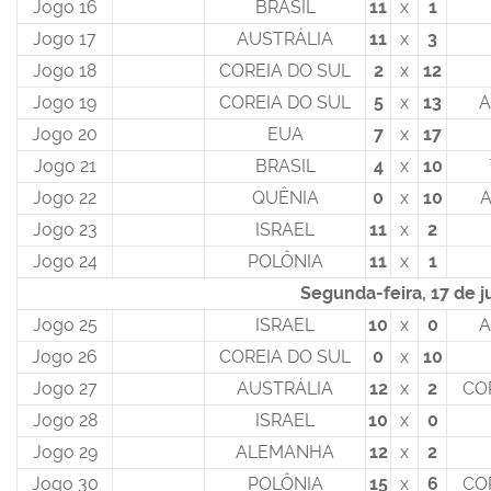
Jogo 16
BRASIL
11
x
1
Jogo 17
AUSTRÁLIA
11
x
3
Jogo 18
COREIA DO SUL
2
x
12
Jogo 19
COREIA DO SUL
5
x
13
Jogo 20
EUA
7
x
17
Jogo 21
BRASIL
4
x
10
Jogo 22
QUÊNIA
0
x
10
A
Jogo 23
ISRAEL
11
x
2
Jogo 24
POLÔNIA
11
x
1
Segunda-feira, 17 de j
Jogo 25
ISRAEL
10
x
0
Jogo 26
COREIA DO SUL
0
x
10
Jogo 27
AUSTRÁLIA
12
x
2
CO
Jogo 28
ISRAEL
10
x
0
Jogo 29
ALEMANHA
12
x
2
Jogo 30
POLÔNIA
15
x
6
CO