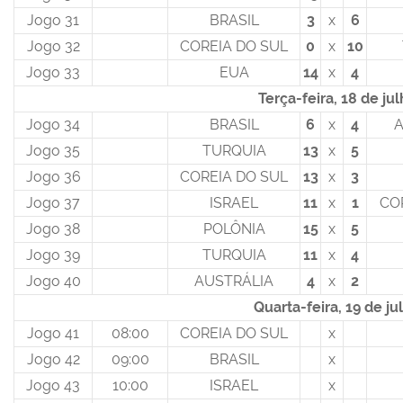
Jogo 31
BRASIL
3
x
6
Jogo 32
COREIA DO SUL
0
x
10
Jogo 33
EUA
14
x
4
Terça-feira, 18 de ju
Jogo 34
BRASIL
6
x
4
A
Jogo 35
TURQUIA
13
x
5
Jogo 36
COREIA DO SUL
13
x
3
Jogo 37
ISRAEL
11
x
1
CO
Jogo 38
POLÔNIA
15
x
5
Jogo 39
TURQUIA
11
x
4
Jogo 40
AUSTRÁLIA
4
x
2
Quarta-feira, 19 de ju
Jogo 41
08:00
COREIA DO SUL
x
Jogo 42
09:00
BRASIL
x
Jogo 43
10:00
ISRAEL
x