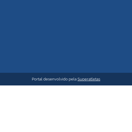
Portal desenvolvido pela
Superatletas