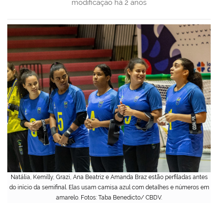
modificação
há 2 anos
Natália, Kemilly, Grazi, Ana Beatriz e Amanda Braz estão perfiladas antes
do início da semifinal. Elas usam camisa azul com detalhes e números em
amarelo. Fotos: Taba Benedicto/ CBDV.