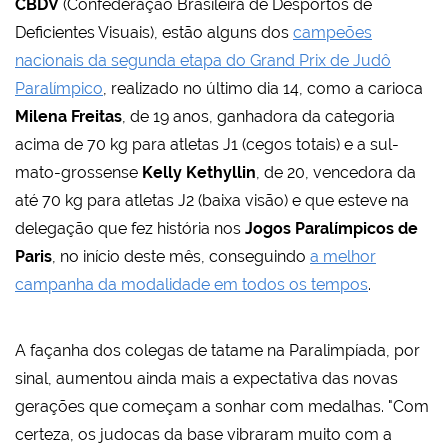
CBDV
(Confederação Brasileira de Desportos de
Deficientes Visuais), estão alguns dos
campeões
nacionais da segunda etapa do Grand Prix de Judô
Paralímpico
, realizado no último dia 14, como a carioca
Milena Freitas
, de 19 anos, ganhadora da categoria
acima de 70 kg para atletas J1 (cegos totais) e a sul-
mato-grossense
Kelly Kethyllin
, de 20, vencedora da
até 70 kg para atletas J2 (baixa visão) e que esteve na
delegação que fez história nos
Jogos Paralímpicos de
Paris
, no início deste mês, conseguindo
a melhor
campanha da modalidade em todos os tempos
.
A façanha dos colegas de tatame na Paralimpíada, por
sinal, aumentou ainda mais a expectativa das novas
gerações que começam a sonhar com medalhas. "Com
certeza, os judocas da base vibraram muito com a