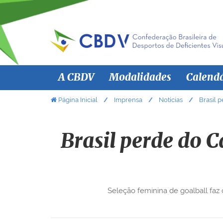
N
A CBDV
Modalidades
Calend
a
v
V
Página Inicial
Imprensa
Notícias
Brasil 
o
e
c
g
ê
Brasil perde do 
a
e
ç
s
ã
t
á
o
Seleção feminina de goalball faz 
a
q
u