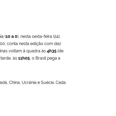
ia (
10 a 0
), nesta sexta-feira (24),
2000, conta nesta edição com dez
ninas voltam à quadra às
4h35
(de
 tarde, às
11h05
, o Brasil pega a
nadá, China, Ucrânia e Suécia. Cada