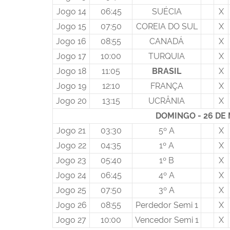
Jogo 14
06:45
SUÉCIA
X
Jogo 15
07:50
COREIA DO SUL
X
Jogo 16
08:55
CANADÁ
X
Jogo 17
10:00
TURQUIA
X
Jogo 18
11:05
BRASIL
X
Jogo 19
12:10
FRANÇA
X
Jogo 20
13:15
UCRÂNIA
X
DOMINGO - 26 DE
Jogo 21
03:30
5º A
X
Jogo 22
04:35
1º A
X
Jogo 23
05:40
1º B
X
Jogo 24
06:45
4º A
X
Jogo 25
07:50
3º A
X
Jogo 26
08:55
Perdedor Semi 1
X
Jogo 27
10:00
Vencedor Semi 1
X