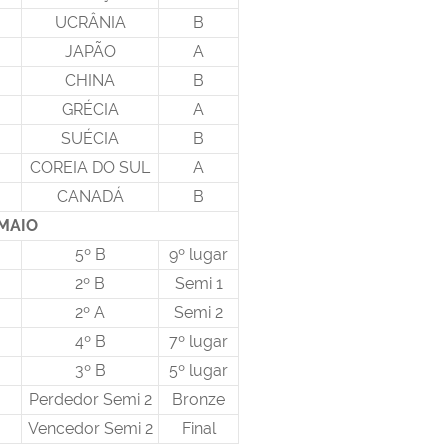
UCRÂNIA
B
JAPÃO
A
CHINA
B
GRÉCIA
A
SUÉCIA
B
COREIA DO SUL
A
CANADÁ
B
 MAIO
5º B
9º lugar
2º B
Semi 1
2º A
Semi 2
4º B
7º lugar
3º B
5º lugar
Perdedor Semi 2
Bronze
Vencedor Semi 2
Final