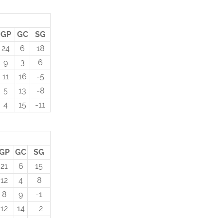
GP
GC
SG
24
6
18
9
3
6
11
16
-5
5
13
-8
4
15
-11
GP
GC
SG
21
6
15
12
4
8
8
9
-1
12
14
-2