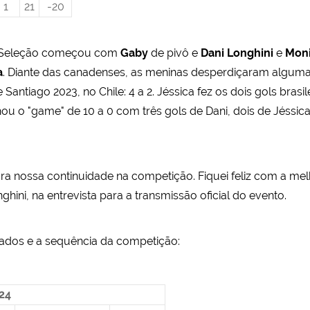
1
21
-20
 a Seleção começou com
Gaby
de pivô e
Dani Longhini
e
Mon
a
. Diante das canadenses, as meninas desperdiçaram algum
ntiago 2023, no Chile: 4 a 2. Jéssica fez os dois gols brasile
u o "game" de 10 a 0 com três gols de Dani, dois de Jéssica,
para nossa continuidade na competição. Fiquei feliz com a 
ghini, na entrevista para a transmissão oficial do evento.
tados e a sequência da competição:
24