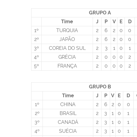
GRUPO A
Time
J
P
V
E
D
1º
TURQUIA
2
6
2
0
0
2º
JAPÃO
2
6
2
0
0
3º
COREIA DO SUL
2
3
1
0
1
4º
GRÉCIA
2
0
0
0
2
5º
FRANÇA
2
0
0
0
2
GRUPO B
Time
J
P
V
E
D
1º
CHINA
2
6
2
0
0
2º
BRASIL
2
3
1
0
1
3º
CANADÁ
2
3
1
0
1
4º
SUÉCIA
2
3
1
0
1