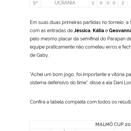
5º
UCRÂNIA
2
0
0
0
2
Em suas duas primeiras partidas no torneio,
com as entradas de
Jéssica
,
Kátia
e
Geovann
pelo mesmo placar da semifinal do Parapan de Sa
equipe praticamente não cometeu erros e fecho
de Gaby.
"Achei um bom jogo, foi importante a vitória 
sistema defensivo do time", disse a ala Dani Lon
Confira a tabela completa com todos os resul
MALMÖ CUP 20