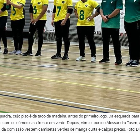
 quadra, cujo piso é de taco de madeira, antes do primeiro jogo. Da esquerda para
 com os números na frente em verde. Depois, vêm o técnico Alessandro Tosim, a 
 da comissão vestem camisetas verdes de manga curta e calças pretas. Foto: Di