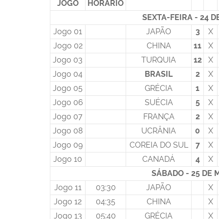
JOGO
HORÁRIO
SEXTA-FEIRA - 24 D
Jogo 01
JAPÃO
3
X
Jogo 02
CHINA
11
X
Jogo 03
TURQUIA
12
X
Jogo 04
BRASIL
2
X
Jogo 05
GRÉCIA
1
X
Jogo 06
SUÉCIA
5
X
Jogo 07
FRANÇA
2
X
Jogo 08
UCRÂNIA
0
X
Jogo 09
COREIA DO SUL
7
X
Jogo 10
CANADÁ
4
X
SÁBADO - 25 DE 
Jogo 11
03:30
JAPÃO
X
Jogo 12
04:35
CHINA
X
Jogo 13
05:40
GRÉCIA
X