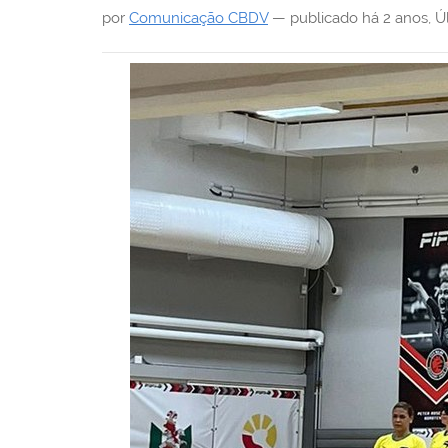
i
por
Comunicação CBDV
—
publicado
há 2 anos
,
Ú
: