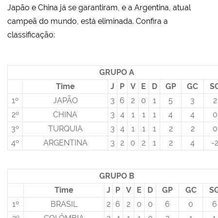
Japão e China já se garantiram, e a Argentina, atual
campeã do mundo, está eliminada. Confira a
classificação:
GRUPO A
Time
J
P
V
E
D
GP
GC
S
1º
JAPÃO
3
6
2
0
1
5
3
2
2º
CHINA
3
4
1
1
1
4
4
0
3º
TURQUIA
3
4
1
1
1
2
2
0
4º
ARGENTINA
3
2
0
2
1
2
4
-
GRUPO B
Time
J
P
V
E
D
GP
GC
S
1º
BRASIL
2
6
2
0
0
6
0
6