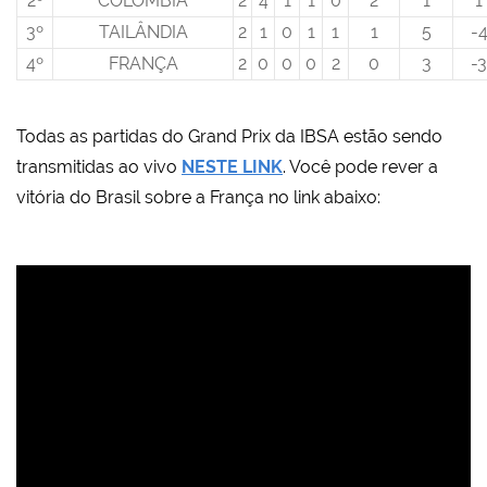
2º
COLÔMBIA
2
4
1
1
0
2
1
1
3º
TAILÂNDIA
2
1
0
1
1
1
5
-
4º
FRANÇA
2
0
0
0
2
0
3
-3
Todas as partidas do Grand Prix da IBSA estão sendo
transmitidas ao vivo
NESTE LINK
. Você pode rever a
vitória do Brasil sobre a França no link abaixo: