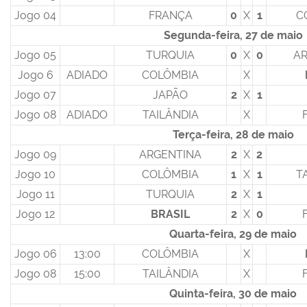
Jogo 04
FRANÇA
0
X
1
C
Segunda-feira, 27 de maio
Jogo 05
TURQUIA
0
X
0
AR
Jogo 6
ADIADO
COLÔMBIA
X
Jogo 07
JAPÃO
2
X
1
Jogo 08
ADIADO
TAILÂNDIA
X
Terça-feira, 28 de maio
Jogo 09
ARGENTINA
2
X
2
Jogo 10
COLÔMBIA
1
X
1
T
Jogo 11
TURQUIA
2
X
1
Jogo 12
BRASIL
2
X
0
Quarta-feira, 29 de maio
Jogo 06
13:00
COLÔMBIA
X
Jogo 08
15:00
TAILÂNDIA
X
Quinta-feira, 30 de maio