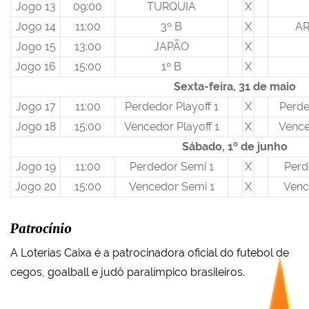
Jogo 13
09:00
TURQUIA
X
Jogo 14
11:00
3º B
X
AR
Jogo 15
13:00
JAPÃO
X
Jogo 16
15:00
1º B
X
Sexta-feira, 31 de maio
Jogo 17
11:00
Perdedor Playoff 1
X
Perde
Jogo 18
15:00
Vencedor Playoff 1
X
Vence
Sábado, 1º de junho
Jogo 19
11:00
Perdedor Semi 1
X
Perd
Jogo 20
15:00
Vencedor Semi 1
X
Venc
Patrocínio
A Loterias Caixa é a patrocinadora oficial do futebol de
cegos, goalball e judô paralímpico brasileiros.