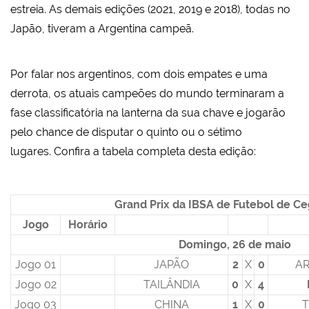
estreia. As demais edições (2021, 2019 e 2018), todas no
Japão, tiveram a Argentina campeã.
Por falar nos argentinos, com dois empates e uma
derrota, os atuais campeões do mundo terminaram a
fase classificatória na lanterna da sua chave e jogarão
pelo chance de disputar o quinto ou o sétimo
lugares. Confira a tabela completa desta edição:
Grand Prix da IBSA de Futebol de C
Jogo
Horário
Domingo, 26 de maio
Jogo 01
JAPÃO
2
X
0
AR
Jogo 02
TAILÂNDIA
0
X
4
Jogo 03
CHINA
1
X
0
T