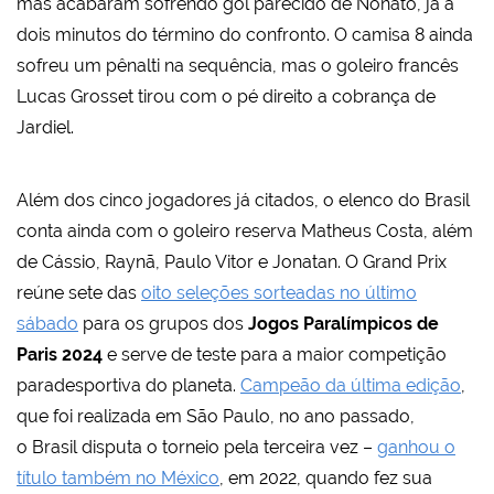
mas acabaram sofrendo gol parecido de Nonato, já a
dois minutos do término do confronto. O camisa 8 ainda
sofreu um pênalti na sequência, mas o goleiro francês
Lucas Grosset tirou com o pé direito a cobrança de
Jardiel.
Além dos cinco jogadores já citados, o elenco do Brasil
conta ainda com o goleiro reserva Matheus Costa, além
de Cássio, Raynã, Paulo Vitor e Jonatan. O Grand Prix
reúne sete das
oito seleções sorteadas no último
sábado
para os grupos dos
Jogos Paralímpicos de
Paris 2024
e serve de teste para a maior competição
paradesportiva do planeta.
Campeão da última edição
,
que foi realizada em São Paulo, no ano passado,
o Brasil disputa o torneio pela terceira vez –
ganhou o
título também no México
, em 2022, quando fez sua