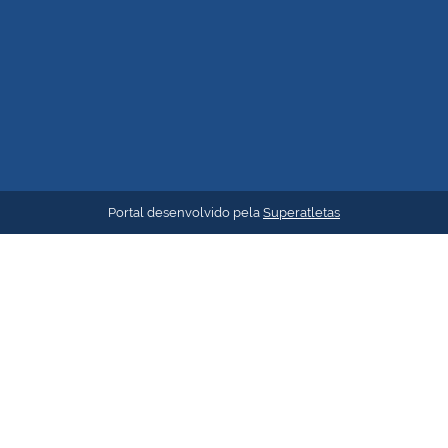
Portal desenvolvido pela
Superatletas