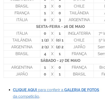
BRASIL
3
X
0
CHILE
FRANÇA
1
X
0
TAILÂNDIA
ITÁLIA
0
X
3
ARGENTINA
SEXTA-FEIRA - 26 DE MAIO
ITÁLIA
0
X
1
INGLATERRA
7º 
TAILÂNDIA
1 (2)
X
(0) 1
CHILE
5º 
ARGENTINA
2 (1)
X
(2) 2
JAPÃO
Semi
BRASIL
4
X
1
FRANÇA
Semi
SÁBADO - 27 DE MAIO
ARGENTINA
1
X
0
FRANÇA
Br
JAPÃO
0
X
1
BRASIL
Fi
CLIQUE AQUI
para conferir a
GALERIA DE FOTOS
da competição
.