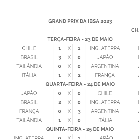
GRAND PRIX DA IBSA 2023
CH
TERÇA-FEIRA - 23 DE MAIO
CHILE
1
X
1
INGLATERRA
BRASIL
3
X
0
JAPÃO
TAILÂNDIA
0
X
0
ARGENTINA
ITÁLIA
1
X
2
FRANÇA
QUARTA-FEIRA - 24 DE MAIO
JAPÃO
0
X
0
CHILE
BRASIL
2
X
0
INGLATERRA
FRANÇA
0
X
3
ARGENTINA
TAILÂNDIA
1
X
0
ITÁLIA
QUINTA-FEIRA - 25 DE MAIO
INGLATERRA
0
X
1
JAPÃO