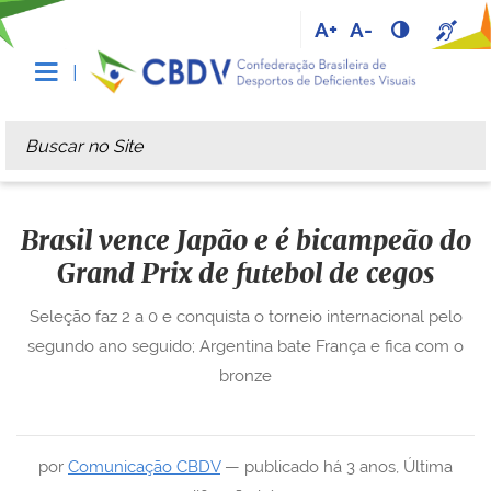
A+
A-
Busca
Busca Avançada…
Brasil vence Japão e é bicampeão do
Grand Prix de futebol de cegos
Seleção faz 2 a 0 e conquista o torneio internacional pelo
segundo ano seguido; Argentina bate França e fica com o
bronze
por
Comunicação CBDV
—
publicado
há 3 anos
,
Última