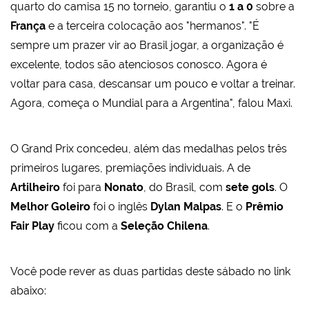
quarto do camisa 15 no torneio, garantiu o
1 a 0
sobre a
França
e a terceira colocação aos "hermanos". "É
sempre um prazer vir ao Brasil jogar, a organização é
excelente, todos são atenciosos conosco. Agora é
voltar para casa, descansar um pouco e voltar a treinar.
Agora, começa o Mundial para a Argentina", falou Maxi.
O Grand Prix concedeu, além das medalhas pelos três
primeiros lugares, premiações individuais. A de
Artilheiro
foi para
Nonato
, do Brasil, com
sete
gols
. O
Melhor Goleiro
foi o inglês
Dylan Malpas
. E o
Prêmio
Fair Play
ficou com a
Seleção Chilena
.
Você pode rever as duas partidas deste sábado no link
abaixo: