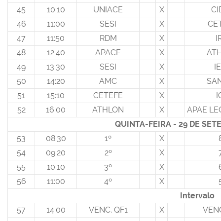
45
10:10
UNIACE
X
CI
46
11:00
SESI
X
CE
47
11:50
RDM
X
I
48
12:40
APACE
X
AT
49
13:30
SESI
X
I
50
14:20
AMC
X
SA
51
15:10
CETEFE
X
I
52
16:00
ATHLON
X
APAE LE
QUINTA-FEIRA - 29 DE SE
53
08:30
1º
X
54
09:20
2º
X
55
10:10
3º
X
56
11:00
4º
X
Intervalo
57
14:00
VENC. QF1
X
VENC