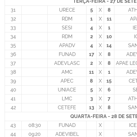
TERÇA-FEIRA - 27 DE SET
31
URECE
5
X
8
AT
32
RDM
1
X
11
AP
33
SESI
4
X
1
I
34
RDM
2
X
10
I
35
APADV
4
X
14
SA
36
FUNAD
17
X
8
ADE
37
ADEVLASC
2
X
8
APAE LE
38
AMC
11
X
1
ADE
39
APEC
8
X
15
CE
40
UNIACE
5
X
6
S
41
LMC
3
X
7
AT
42
CETEFE
13
X
8
SA
QUARTA-FEIRA - 28 DE SE
43
08:30
FUNAD
X
IC
44
09:20
ADEVIBEL
X
SA