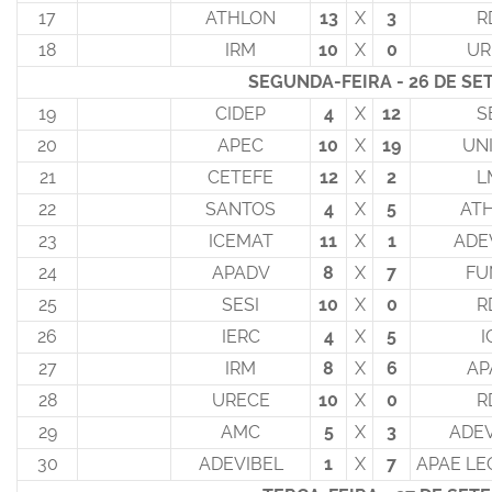
17
ATHLON
13
X
3
R
18
IRM
10
X
0
UR
SEGUNDA-FEIRA - 26 DE SE
19
CIDEP
4
X
12
S
20
APEC
10
X
19
UN
21
CETEFE
12
X
2
L
22
SANTOS
4
X
5
AT
23
ICEMAT
11
X
1
ADE
24
APADV
8
X
7
FU
25
SESI
10
X
0
R
26
IERC
4
X
5
I
27
IRM
8
X
6
AP
28
URECE
10
X
0
R
29
AMC
5
X
3
ADE
30
ADEVIBEL
1
X
7
APAE LE