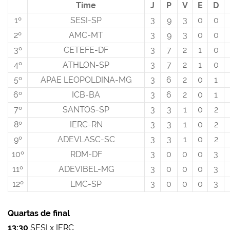
Time
J
P
V
E
D
1º
SESI-SP
3
9
3
0
0
2º
AMC-MT
3
9
3
0
0
3º
CETEFE-DF
3
7
2
1
0
4º
ATHLON-SP
3
7
2
1
0
5º
APAE LEOPOLDINA-MG
3
6
2
0
1
6º
ICB-BA
3
6
2
0
1
7º
SANTOS-SP
3
3
1
0
2
8º
IERC-RN
3
3
1
0
2
9º
ADEVLASC-SC
3
3
1
0
2
10º
RDM-DF
3
0
0
0
3
11º
ADEVIBEL-MG
3
0
0
0
3
12º
LMC-SP
3
0
0
0
3
Quartas de final
13:30
SESI x IERC