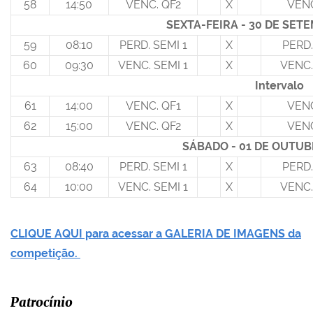
58
14:50
VENC. QF2
X
VENC
SEXTA-FEIRA - 30 DE SET
59
08:10
PERD. SEMI 1
X
PERD.
60
09:30
VENC. SEMI 1
X
VENC.
Intervalo
61
14:00
VENC. QF1
X
VENC
62
15:00
VENC. QF2
X
VENC
SÁBADO - 01 DE OUTUB
63
08:40
PERD. SEMI 1
X
PERD.
64
10:00
VENC. SEMI 1
X
VENC.
CLIQUE AQUI para acessar a GALERIA DE IMAGENS da
competição.
Patrocínio