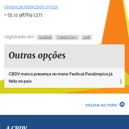
renancacioli@cbdv.org.br
+ 55 11 98769 1371
registrado em:
Goalball
Futebol De 5
Judô
Outras opções
CBDV marca presença no maior Festival Paralímpico já
feito no país
VOLTAR AO TOPO
A CBDV