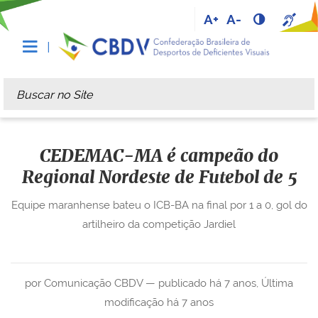
A+
A-
Busca
Busca Avançada…
CEDEMAC-MA é campeão do
Regional Nordeste de Futebol de 5
Equipe maranhense bateu o ICB-BA na final por 1 a 0, gol do
artilheiro da competição Jardiel
por Comunicação CBDV —
publicado
há 7 anos
,
Última
modificação
há 7 anos