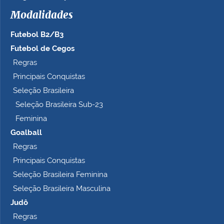
h
Modalidades
o
c
Futebol B2/B3
o
m
Futebol de Cegos
p
Regras
l
Principais Conquistas
e
t
Seleção Brasileira
o
Seleção Brasileira Sub-23
…
Feminina
Goalball
Regras
Principais Conquistas
Seleção Brasileira Feminina
Seleção Brasileira Masculina
Judô
Regras