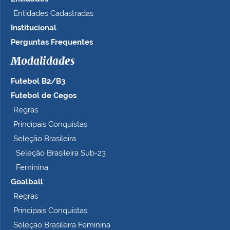
a
Entidades Cadastradas
m
Institucional
a
n
Perguntas Frequentes
h
Modalidades
o
c
Futebol B2/B3
o
m
Futebol de Cegos
p
Regras
l
Principais Conquistas
e
t
Seleção Brasileira
o
Seleção Brasileira Sub-23
…
Feminina
Goalball
Regras
Principais Conquistas
Seleção Brasileira Feminina