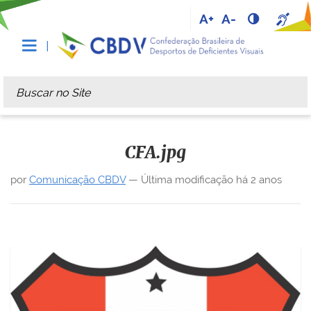
A+
A-
Busca
Busca Avançada…
CFA.jpg
por
Comunicação CBDV
—
Última modificação
há 2 anos