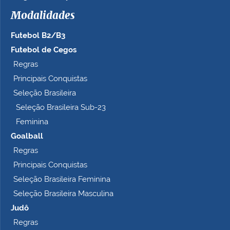
h
Modalidades
o
c
Futebol B2/B3
o
m
Futebol de Cegos
p
Regras
l
Principais Conquistas
e
t
Seleção Brasileira
o
Seleção Brasileira Sub-23
…
Feminina
Goalball
Regras
Principais Conquistas
Seleção Brasileira Feminina
Seleção Brasileira Masculina
Judô
Regras