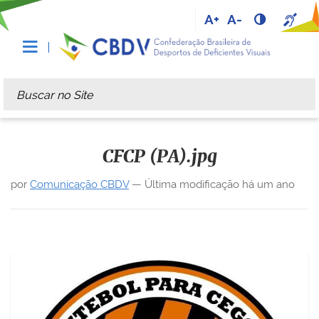
A+
A-
Busca
Busca Avançada…
CFCP (PA).jpg
por
Comunicação CBDV
—
Última modificação
há um ano