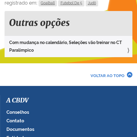
registrado em:
Goalball
Futebol De 5
Judô
Outras opções
Com mudança no calendário, Seleções vão treinar no CT
Paralímpico
VOLTAR AO TOPO
A CBDV
Conselhos
Contato
Documentos