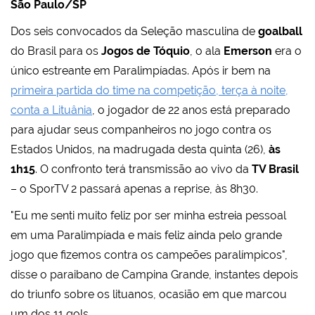
São Paulo/SP
Dos seis convocados da Seleção masculina de
goalball
do Brasil para os
Jogos de Tóquio
, o ala
Emerson
era o
único estreante em Paralimpíadas. Após ir bem na
primeira partida do time na competição, terça à noite,
conta a Lituânia
, o jogador de 22 anos está preparado
para ajudar seus companheiros no jogo contra os
Estados Unidos, na madrugada desta quinta (26),
às
1h15
. O confronto terá transmissão ao vivo da
TV Brasil
– o SporTV 2 passará apenas a reprise, às 8h30.
"Eu me senti muito feliz por ser minha estreia pessoal
em uma Paralimpíada e mais feliz ainda pelo grande
jogo que fizemos contra os campeões paralímpicos",
disse o paraibano de Campina Grande, instantes depois
do triunfo sobre os lituanos, ocasião em que marcou
um dos 11 gols.