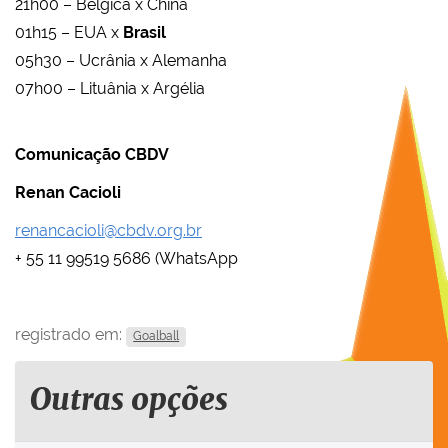
21h00 – Bélgica x China
01h15 – EUA x
Brasil
05h30 – Ucrânia x Alemanha
07h00 – Lituânia x Argélia
Comunicação CBDV
Renan Cacioli
renancacioli@cbdv.org.br
+ 55 11 99519 5686 (WhatsApp
registrado em:
Goalball
Outras opções