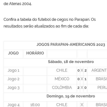
de Atenas 2004.
Confira a tabela do futebol de cegos no Parapan. Os
resultados serão atualizados ao fim de cada dia:
JOGOS PARAPAN-AMERICANOS 2023
JOGO
HORÁRIO
Sábado, 18 de novembro
Jogo 1
CHILE
0
X
2
ARGENT
Jogo 2
MÉXICO
0
X
1
BRASI
Jogo 3
COLÔMBIA
2
X
0
PER
Domingo, 19 de novembro
Jogo 4
16:00
CHILE
X
BRASI