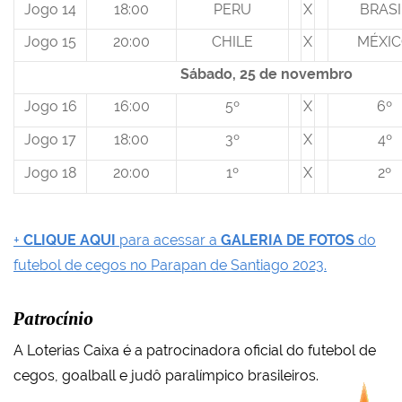
Jogo 14
18:00
PERU
X
BRASI
Jogo 15
20:00
CHILE
X
MÉXI
Sábado, 25 de novembro
Jogo 16
16:00
5º
X
6º
Jogo 17
18:00
3º
X
4º
Jogo 18
20:00
1º
X
2º
+
CLIQUE AQUI
para acessar a
GALERIA DE FOTOS
do
futebol de cegos no Parapan de Santiago 2023.
Patrocínio
A Loterias Caixa é a patrocinadora oficial do futebol de
cegos, goalball e judô paralímpico brasileiros.