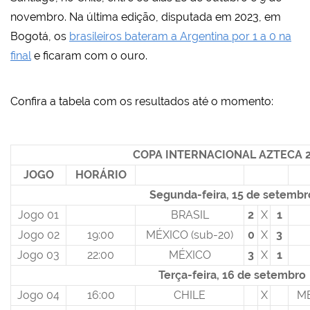
novembro. Na última edição, disputada em 2023, em
Bogotá, os
brasileiros bateram a Argentina por 1 a 0 na
final
e ficaram com o ouro.
Confira a tabela com os resultados até o momento:
COPA INTERNACIONAL AZTECA 
JOGO
HORÁRIO
Segunda-feira, 15 de setembr
Jogo 01
BRASIL
2
X
1
Jogo 02
19:00
MÉXICO (sub-20)
0
X
3
Jogo 03
22:00
MÉXICO
3
X
1
Terça-feira, 16 de setembro
Jogo 04
16:00
CHILE
X
MÉ