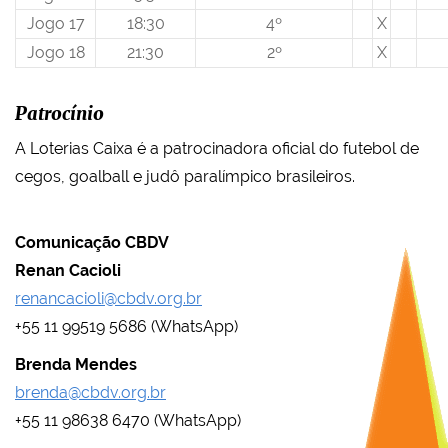
Jogo 17
18:30
4º
X
Jogo 18
21:30
2º
X
Patrocínio
A Loterias Caixa é a patrocinadora oficial do futebol de
cegos, goalball e judô paralímpico brasileiros.
Comunicação CBDV
Renan Cacioli
renancacioli@cbdv.org.br
+55 11 99519 5686 (WhatsApp)
Brenda Mendes
brenda@cbdv.org.br
+55 11 98638 6470 (WhatsApp)