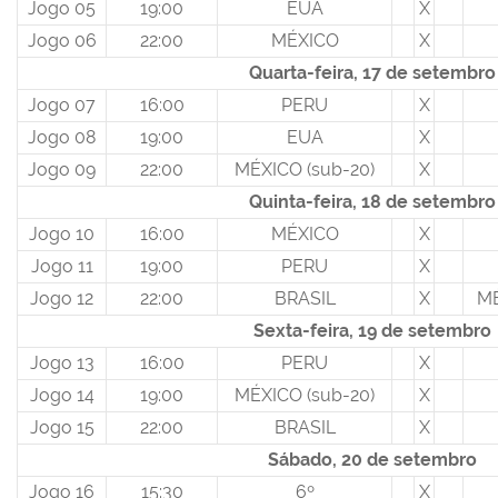
Jogo 05
19:00
EUA
X
Jogo 06
22:00
MÉXICO
X
Quarta-feira, 17 de setembro
Jogo 07
16:00
PERU
X
Jogo 08
19:00
EUA
X
Jogo 09
22:00
MÉXICO (sub-20)
X
Quinta-feira, 18 de setembro
Jogo 10
16:00
MÉXICO
X
Jogo 11
19:00
PERU
X
Jogo 12
22:00
BRASIL
X
MÉ
Sexta-feira, 19 de setembro
Jogo 13
16:00
PERU
X
Jogo 14
19:00
MÉXICO (sub-20)
X
Jogo 15
22:00
BRASIL
X
Sábado, 20 de setembro
Jogo 16
15:30
6º
X