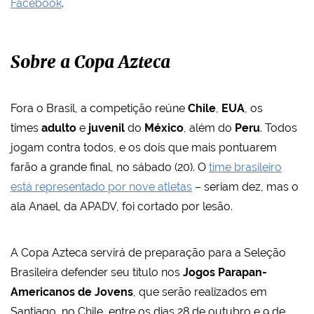
Facebook
.
Sobre a Copa Azteca
Fora o Brasil, a competição reúne
Chile
,
EUA
, os
times
adulto
e
juvenil
do
México
, além do
Peru
. Todos
jogam contra todos, e os dois que mais pontuarem
farão a grande final, no sábado (20). O
time brasileiro
está representado por nove atletas
– seriam dez, mas o
ala Anael, da APADV, foi cortado por lesão.
A Copa Azteca servirá de preparação para a Seleção
Brasileira defender seu título nos
Jogos Parapan-
Americanos de Jovens
, que serão realizados em
Santiago, no Chile, entre os dias 28 de outubro e 9 de