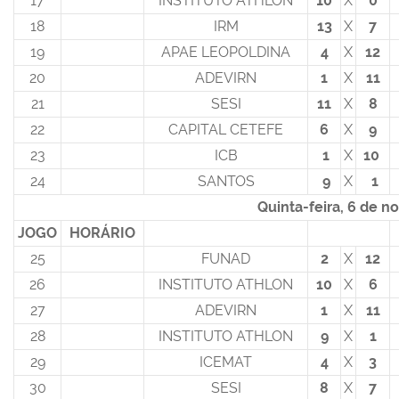
17
INSTITUTO ATHLON
10
X
0
18
IRM
13
X
7
19
APAE LEOPOLDINA
4
X
12
20
ADEVIRN
1
X
11
21
SESI
11
X
8
22
CAPITAL CETEFE
6
X
9
23
ICB
1
X
10
24
SANTOS
9
X
1
Quinta-feira, 6 de 
JOGO
HORÁRIO
25
FUNAD
2
X
12
26
INSTITUTO ATHLON
10
X
6
27
ADEVIRN
1
X
11
28
INSTITUTO ATHLON
9
X
1
29
ICEMAT
4
X
3
30
SESI
8
X
7