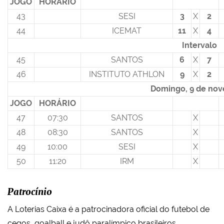
JOGO
HORÁRIO
43
SESI
3
X
2
44
ICEMAT
11
X
4
Intervalo
45
SANTOS
6
X
7
46
INSTITUTO ATHLON
9
X
2
Domingo, 9 de no
JOGO
HORÁRIO
47
07:30
SANTOS
X
48
08:30
SANTOS
X
49
10:00
SESI
X
50
11:20
IRM
X
Patrocínio
A Loterias Caixa é a patrocinadora oficial do futebol de
cegos, goalball e judô paralímpico brasileiros.