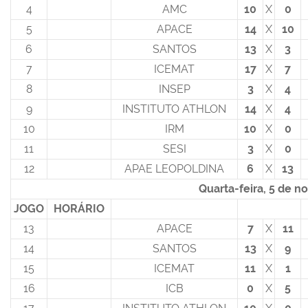
4
AMC
10
X
0
5
APACE
14
X
10
6
SANTOS
13
X
3
7
ICEMAT
17
X
7
8
INSEP
3
X
4
9
INSTITUTO ATHLON
14
X
4
10
IRM
10
X
0
11
SESI
3
X
0
12
APAE LEOPOLDINA
6
X
13
Quarta-feira, 5 de 
JOGO
HORÁRIO
13
APACE
7
X
11
14
SANTOS
13
X
9
15
ICEMAT
11
X
1
16
ICB
0
X
5