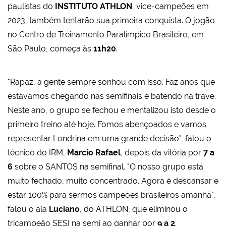
paulistas do
INSTITUTO ATHLON
, vice-campeões em
2023, também tentarão sua primeira conquista. O jogão
no Centro de Treinamento Paralímpico Brasileiro, em
São Paulo, começa às
11h20
.
"Rapaz, a gente sempre sonhou com isso. Faz anos que
estávamos chegando nas semifinais e batendo na trave.
Neste ano, o grupo se fechou e mentalizou isto desde o
primeiro treino até hoje. Fomos abençoados e vamos
representar Londrina em uma grande decisão", falou o
técnico do IRM,
Marcio Rafael
, depois da vitória por
7 a
6
sobre o SANTOS na semifinal. "O nosso grupo está
muito fechado, muito concentrado. Agora é descansar e
estar 100% para sermos campeões brasileiros amanhã",
falou o ala
Luciano
, do ATHLON, que eliminou o
tricampeão SESI na semi ao ganhar por
9 a 2
.