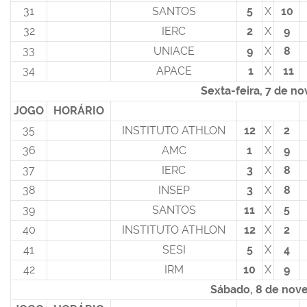
31
SANTOS
5
X
10
32
IERC
2
X
9
33
UNIACE
9
X
8
34
APACE
1
X
11
Sexta-feira, 7 de n
JOGO
HORÁRIO
35
INSTITUTO ATHLON
12
X
2
36
AMC
1
X
9
37
IERC
3
X
8
38
INSEP
3
X
8
39
SANTOS
11
X
5
40
INSTITUTO ATHLON
12
X
2
41
SESI
5
X
4
42
IRM
10
X
9
Sábado, 8 de nov