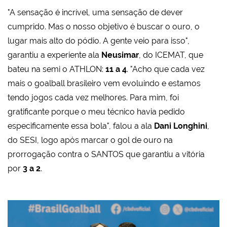
"A sensação é incrível, uma sensação de dever
cumprido. Mas o nosso objetivo é buscar o ouro, o
lugar mais alto do pódio. A gente veio para isso",
garantiu a experiente ala
Neusimar
, do ICEMAT, que
bateu na semi o ATHLON:
11 a 4
. "Acho que cada vez
mais o goalball brasileiro vem evoluindo e estamos
tendo jogos cada vez melhores. Para mim, foi
gratificante porque o meu técnico havia pedido
especificamente essa bola", falou a ala
Dani Longhini
,
do SESI, logo após marcar o gol de ouro na
prorrogação contra o SANTOS que garantiu a vitória
por
3 a 2
.