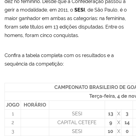
dez no feminino. Desde que a Confederação passou a
gerir a modalidade, em 2011, o
SESI
, de São Paulo, é o
maior ganhador em ambas as categorias: na feminina,
foram sete títulos em 13 edições disputadas. Entre os
homens, foram cinco conquistas.
Confira a tabela completa com os resultados e a
sequência da competição:
CAMPEONATO BRASILEIRO DE GOAL
Terça-feira, 4 de n
JOGO
HORÁRIO
1
SESI
13
X
3
2
CAPITAL CETEFE
9
X
14
3
SESI
10
X
0