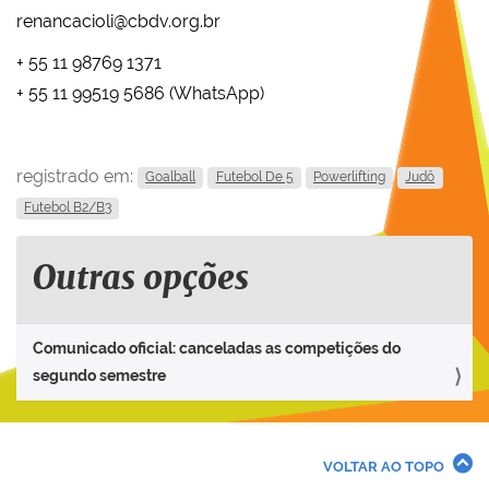
renancacioli@cbdv.org.br
+ 55 11 98769 1371
+ 55 11 99519 5686 (WhatsApp)
registrado em:
Goalball
Futebol De 5
Powerlifting
Judô
Futebol B2/B3
Outras opções
Comunicado oficial: canceladas as competições do
segundo semestre
VOLTAR AO TOPO