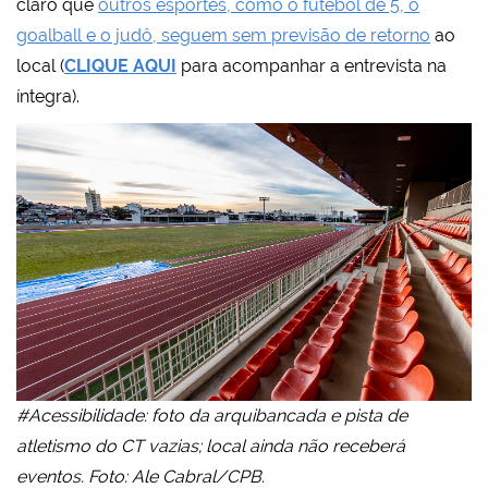
claro que
outros esportes, como o futebol de 5, o
goalball e o judô, seguem sem previsão de retorno
ao
local (
CLIQUE AQUI
para acompanhar a entrevista na
íntegra).
#Acessibilidade: foto da arquibancada e pista de
atletismo do CT vazias; local ainda não receberá
eventos. Foto: Ale Cabral/CPB.