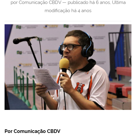
por Comunicação CBDV —
publicado
há 6 anos
,
Última
modificação
há 4 anos
Por Comunicação CBDV