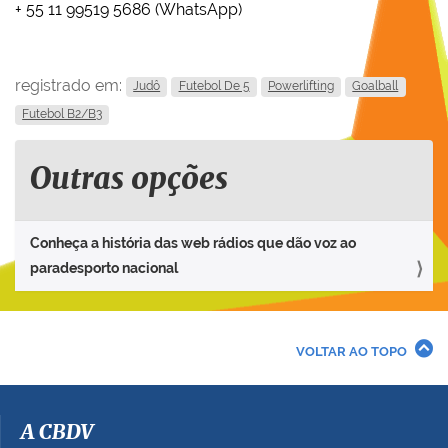
+ 55 11 99519 5686 (WhatsApp)
registrado em:
Judô
Futebol De 5
Powerlifting
Goalball
Futebol B2/B3
Outras opções
Conheça a história das web rádios que dão voz ao
paradesporto nacional
VOLTAR AO TOPO
A CBDV