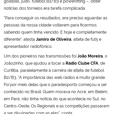
goalball, judô, futebol B2/B3 e powerlifting –, obter
notícias dos torneios era tarefa complicada.
"Para conseguir os resultados, era preciso aguardar as
pessoas da nossa cidade voltarem para ficarmos
sabendo quem tinha vencido. E hoje é completamente
diferente", atesta
Jamiro de Oliveira
, atleta de fut5 e
apresentador radiofônico.
Um dos pioneiros nas transmissões foi
João Moreira
, o
Joãozinho, que ajudou a tocar a
Rádio Clube CFA
, de
Curitiba, paralelamente à carreira de atleta de futebol
B2/B3. "A importância das web rádios é muito grande.
Foi por meio delas que o paradesporto começou a ser
conhecido no Brasil. Quem morava no Acre, em Belém,
em Pará, não tinha notícia do que acontecia no Sul, no
Centro-Oeste. Os Regionais e as competições passaram
a ser divulgadas com as elas", conta.