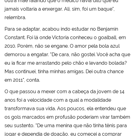
outra mãe falando que o médico havia dito que eu
jamais voltaria a enxergar. Ali, sim, foi um baque",
relembra.
Para se adaptar, acabou indo estudar no Benjamin
Constant. Foi lá onde Victoria conheceu o goalball, em
2010. Porém, não se engane. O amor pela bola azul
demorou a engatar. "De cara, não gostei. Você acha que
eu ia ficar me arrastando pelo chão e levando bolada?
Mas continuei, tinha minhas amigas. Dei outra chance
em 2011", conta.
O que passou a mexer com a cabeça da jovem de 14
anos foi a velocidade com a qual a modalidade
transformava sua vida. Aos poucos, ela entendeu que
os gols marcados em profusão poderiam virar também
seu sustento. "De uma menina que não tinha tênis para
jogar e dependia de doação, eu comecei a comprar