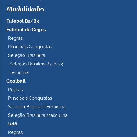
h
Modalidades
o
c
Futebol B2/B3
o
m
Futebol de Cegos
p
Regras
l
Principais Conquistas
e
t
Seleção Brasileira
o
Seleção Brasileira Sub-23
…
Feminina
Goalball
Regras
Principais Conquistas
Seleção Brasileira Feminina
Seleção Brasileira Masculina
Judô
Regras