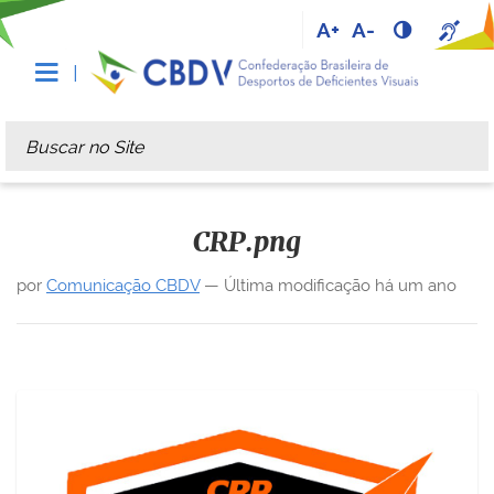
A+
A-
Busca
Busca Avançada…
CRP.png
por
Comunicação CBDV
—
Última modificação
há um ano