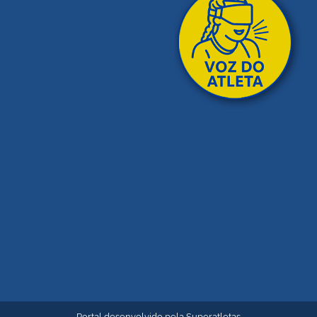
Portal desenvolvido pela
Superatletas