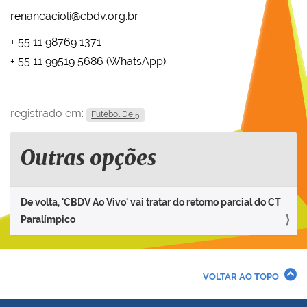
renancacioli@cbdv.org.br
+ 55 11 98769 1371
+ 55 11 99519 5686 (WhatsApp)
registrado em:
Futebol De 5
Outras opções
De volta, 'CBDV Ao Vivo' vai tratar do retorno parcial do CT
Paralímpico
VOLTAR AO TOPO