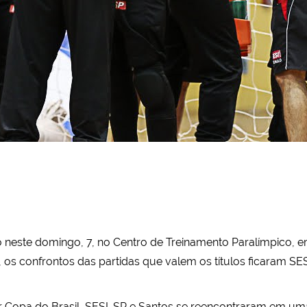
o neste domingo, 7, no Centro de Treinamento Paralímpico, em
 os confrontos das partidas que valem os títulos ficaram SE
er Copa do Brasil, SESI-SP e Santos se reencontraram em uma