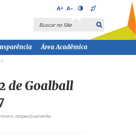
A+
A-
Busca
Busca Avançada…
nsparência
Área Acadêmica
 7
2 de Goalball
7
eminino, respectivamente