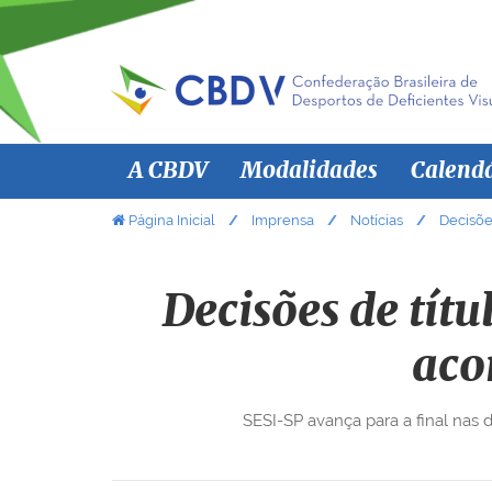
N
A CBDV
Modalidades
Calend
a
v
V
Página Inicial
Imprensa
Notícias
Decisõe
o
e
c
g
ê
Decisões de títu
a
e
ç
s
aco
ã
t
á
o
SESI-SP avança para a final nas
a
q
u