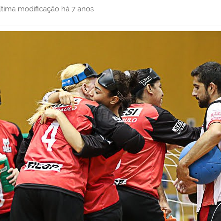
ltima modificação
há 7 anos