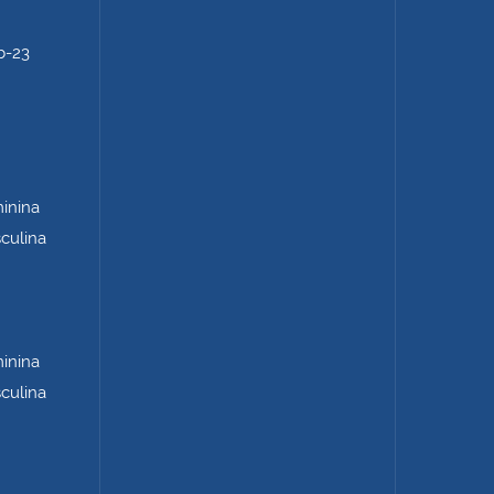
b-23
minina
sculina
minina
sculina