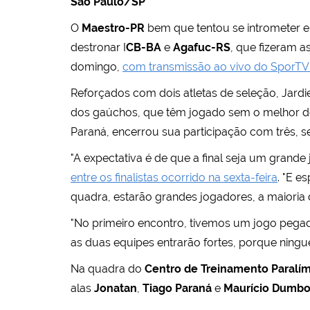
São Paulo/SP
O
Maestro-PR
bem que tentou se intrometer e 
destronar I
CB-BA
e
Agafuc-RS
, que fizeram a
domingo,
com transmissão ao vivo do SporTV 2 
Reforçados com dois atletas de seleção, Jardie
dos gaúchos, que têm jogado sem o melhor
Paraná, encerrou sua participação com três, 
"A expectativa é de que a final seja um grande
entre os finalistas ocorrido na sexta-feira
. "E e
quadra, estarão grandes jogadores, a maioria d
"No primeiro encontro, tivemos um jogo pegad
as duas equipes entrarão fortes, porque ningu
Na quadra do
Centro de Treinamento Paralím
alas
Jonatan
,
Tiago Paraná
e
Maurício Dumb