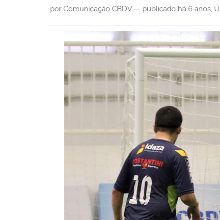
i
por Comunicação CBDV —
publicado
há 6 anos
,
Ú
: