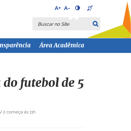
A+
A-
Busca
Busca Avançada…
nsparência
Área Acadêmica
 do futebol de 5
V 2 começa às 11h