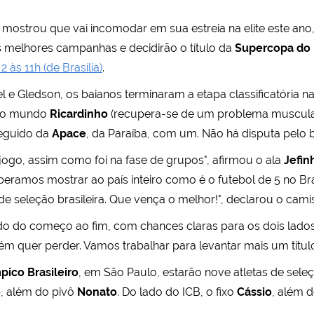
mostrou que vai incomodar em sua estreia na elite este ano, 
s melhores campanhas e decidirão o título da
Supercopa do B
às 11h (de Brasília)
.
l e Gledson, os baianos terminaram a etapa classificatória n
 do mundo
Ricardinho
(recupera-se de um problema muscular
seguido da
Apace
, da Paraíba, com um. Não há disputa pelo 
 jogo, assim como foi na fase de grupos", afirmou o ala
Jefin
speramos mostrar ao país inteiro como é o futebol de 5 no Br
e seleção brasileira. Que vença o melhor!", declarou o camis
o do começo ao fim, com chances claras para os dois lados.
ém quer perder. Vamos trabalhar para levantar mais um título
pico Brasileiro
, em São Paulo, estarão nove atletas de seleç
o
, além do pivô
Nonato
. Do lado do ICB, o fixo
Cássio
, além 