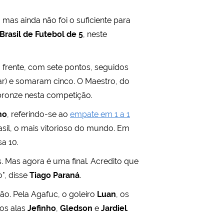
mas ainda não foi o suficiente para
rasil de Futebol de 5
, neste
a frente, com sete pontos, seguidos
) e somaram cinco. O Maestro, do
bronze nesta competição.
ho
, referindo-se ao
empate em 1 a 1
asil, o mais vitorioso do mundo. Em
a 10.
 Mas agora é uma final. Acredito que
", disse
Tiago Paraná
.
ão. Pela Agafuc, o goleiro
Luan
, os
dos alas
Jefinho
,
Gledson
e
Jardiel
.