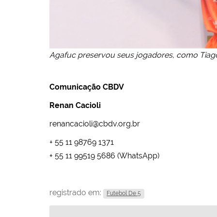
Agafuc preservou seus jogadores, como Tiago 
Comunicação CBDV
Renan Cacioli
renancacioli@cbdv.org.br
+ 55 11 98769 1371
+ 55 11 99519 5686 (WhatsApp)
registrado em:
Futebol De 5