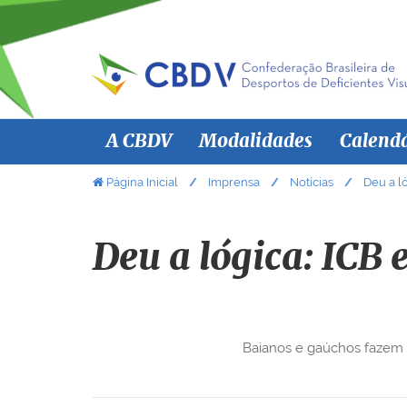
N
A CBDV
Modalidades
Calend
a
v
V
Página Inicial
Imprensa
Notícias
Deu a ló
o
e
c
g
ê
Deu a lógica: ICB 
a
e
ç
s
ã
t
á
o
Baianos e gaúchos fazem 
a
q
u