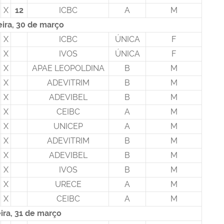
X
12
ICBC
A
M
eira, 30 de março
X
ICBC
ÚNICA
F
X
IVOS
ÚNICA
F
X
APAE LEOPOLDINA
B
M
X
ADEVITRIM
B
M
X
ADEVIBEL
B
M
X
CEIBC
A
M
X
UNICEP
A
M
X
ADEVITRIM
B
M
X
ADEVIBEL
B
M
X
IVOS
B
M
X
URECE
A
M
X
CEIBC
A
M
ira, 31 de março