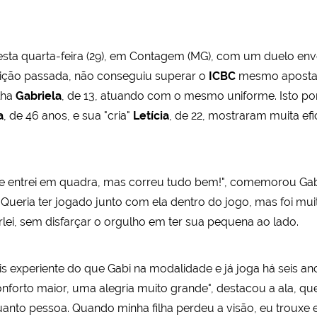
sta quarta-feira (29), em Contagem (MG), com um duelo envo
ição passada, não conseguiu superar o
ICBC
mesmo apostan
lha
Gabriela
, de 13, atuando com o mesmo uniforme. Isto po
a
, de 46 anos, e sua "cria"
Letícia
, de 22, mostraram muita efi
e entrei em quadra, mas correu tudo bem!", comemorou Gab
 Queria ter jogado junto com ela dentro do jogo, mas foi mui
irlei, sem disfarçar o orgulho em ter sua pequena ao lado.
s experiente do que Gabi na modalidade e já joga há seis a
forto maior, uma alegria muito grande", destacou a ala, que
to pessoa. Quando minha filha perdeu a visão, eu trouxe el