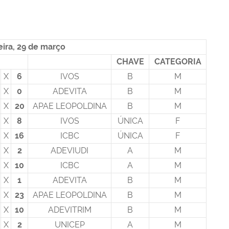
eira, 29 de março
CHAVE
CATEGORIA
X
6
IVOS
B
M
X
0
ADEVITA
B
M
X
20
APAE LEOPOLDINA
B
M
X
8
IVOS
ÚNICA
F
X
16
ICBC
ÚNICA
F
X
2
ADEVIUDI
A
M
X
10
ICBC
A
M
X
1
ADEVITA
B
M
X
23
APAE LEOPOLDINA
B
M
X
10
ADEVITRIM
B
M
X
2
UNICEP
A
M