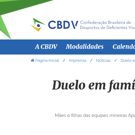
N
A CBDV
Modalidades
Calend
a
v
V
Página Inicial
Imprensa
Notícias
Duelo e
o
e
c
g
ê
Duelo em famí
a
e
ç
s
ã
t
á
o
Mães e filhas das equipes mineiras Ap
a
q
u