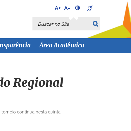
A+
A-
Busca
Busca Avançada…
nsparência
Área Acadêmica
do Regional
torneio continua nesta quinta