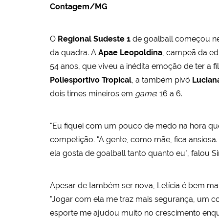
Contagem/MG
O
Regional Sudeste 1
de goalball começou ne
da quadra. A
Apae Leopoldina
, campeã da ed
54 anos, que viveu a inédita emoção de ter a fi
Poliesportivo Tropical
, a também pivô
Lucian
dois times mineiros em
game
: 16 a 6.
"Eu fiquei com um pouco de medo na hora qu
competição. "A gente, como mãe, fica ansiosa.
ela gosta de goalball tanto quanto eu", falou S
Apesar de também ser nova, Letícia é bem mai
"Jogar com ela me traz mais segurança, um con
esporte me ajudou muito no crescimento enquan