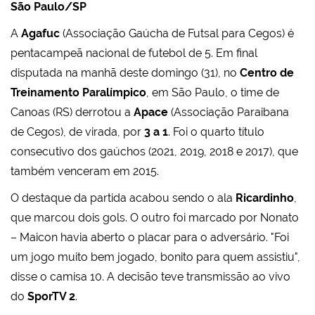
São Paulo/SP
A
Agafuc
(Associação Gaúcha de Futsal para Cegos) é
pentacampeã nacional de futebol de 5. Em final
disputada na manhã deste domingo (31), no
Centro de
Treinamento Paralímpico
, em São Paulo, o time de
Canoas (RS) derrotou a
Apace
(Associação Paraibana
de Cegos), de virada, por
3 a 1
. Foi o quarto título
consecutivo dos gaúchos (2021, 2019, 2018 e 2017), que
também venceram em 2015.
O destaque da partida acabou sendo o ala
Ricardinho
,
que marcou dois gols. O outro foi marcado por Nonato
– Maicon havia aberto o placar para o adversário. "Foi
um jogo muito bem jogado, bonito para quem assistiu",
disse o camisa 10. A decisão teve transmissão ao vivo
do
SporTV 2
.