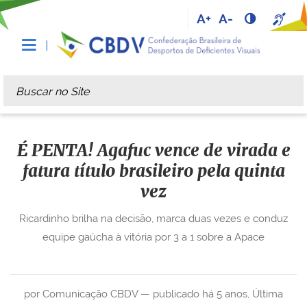
A+
A-
Busca
Busca Avançada…
É PENTA! Agafuc vence de virada e
fatura título brasileiro pela quinta
vez
Ricardinho brilha na decisão, marca duas vezes e conduz
equipe gaúcha à vitória por 3 a 1 sobre a Apace
por Comunicação CBDV —
publicado
há 5 anos
,
Última