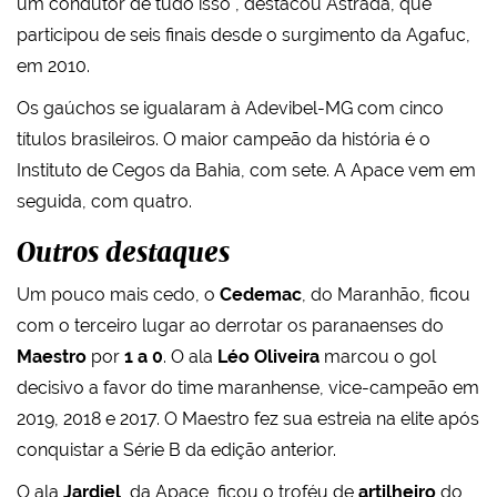
um condutor de tudo isso", destacou Astrada, que
participou de seis finais desde o surgimento da Agafuc,
em 2010.
Os gaúchos se igualaram à Adevibel-MG com cinco
títulos brasileiros. O maior campeão da história é o
Instituto de Cegos da Bahia, com sete. A Apace vem em
seguida, com quatro.
Outros destaques
Um pouco mais cedo, o
Cedemac
, do Maranhão, ficou
com o terceiro lugar ao derrotar os paranaenses do
Maestro
por
1 a 0
. O ala
Léo Oliveira
marcou o gol
decisivo a favor do time maranhense, vice-campeão em
2019, 2018 e 2017. O Maestro fez sua estreia na elite após
conquistar a Série B da edição anterior.
O ala
Jardiel
, da Apace, ficou o troféu de
artilheiro
do