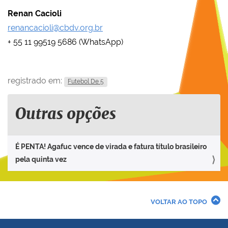
Renan Cacioli
renancacioli@cbdv.org.br
+ 55 11 99519 5686 (WhatsApp)
registrado em:
Futebol De 5
Outras opções
É PENTA! Agafuc vence de virada e fatura título brasileiro
pela quinta vez
VOLTAR AO TOPO