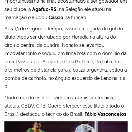
importantíssima na final: acostumado a ser goleador em
seu clube, a
Agafuc-RS
, na Seleção ele atuou na
marcação e ajudou
Cássio
na função.
Aos 13 do segundo tempo, nasceu a jogada do gol do
título. Após ser derrubado por Heredia na altura do
círculo central da quadra, Nonato se levantou
imediatamente e seguiu em linha reta com o domínio da
bola. Passou por Accardi e Coki Padilla e, da linha dos
oito metros de distância para a baliza argentina, soltou a
bomba de canhota, no ângulo esquerdo de Lencina: 1 a
0.
"Todo mundo está de parabéns: comissão técnica,
atletas, CBDV, CPB. Quero oferecer esse título a todo o
Brasil", destacou o técnico do Brasil,
Fábio Vasconcelos
.