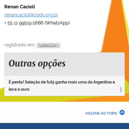
Renan Cacioli
renancacioli@cbdv.org.br
+ 55 11 99519 5686 (WhatsApp)
registrado em:
Futebol De 5
Outras opções
É penta! Seleção de fut5 ganha mais uma da Argentina e
leva o ouro
VOLTAR AO TOPO