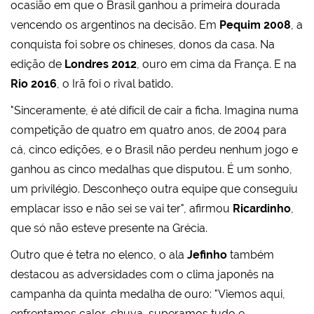
ocasião em que o Brasil ganhou a primeira dourada
vencendo os argentinos na decisão. Em
Pequim 2008
, a
conquista foi sobre os chineses, donos da casa. Na
edição de
Londres 2012
, ouro em cima da França. E na
Rio 2016
, o Irã foi o rival batido.
"Sinceramente, é até difícil de cair a ficha. Imagina numa
competição de quatro em quatro anos, de 2004 para
cá, cinco edições, e o Brasil não perdeu nenhum jogo e
ganhou as cinco medalhas que disputou. É um sonho,
um privilégio. Desconheço outra equipe que conseguiu
emplacar isso e não sei se vai ter", afirmou
Ricardinho
,
que só não esteve presente na Grécia.
Outro que é tetra no elenco, o ala
Jefinho
também
destacou as adversidades com o clima japonês na
campanha da quinta medalha de ouro: "Viemos aqui,
enfrentamos calor, chuva, superamos tudo e