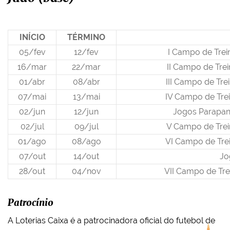
INÍCIO
TÉRMINO
05/fev
12/fev
I Campo de Tre
16/mar
22/mar
II Campo de Tre
01/abr
08/abr
III Campo de Tr
07/mai
13/mai
IV Campo de Tre
02/jun
12/jun
Jogos Parapa
02/jul
09/jul
V Campo de Tre
01/ago
08/ago
VI Campo de Tre
07/out
14/out
Jo
28/out
04/nov
VII Campo de Tr
Patrocínio
A Loterias Caixa é a patrocinadora oficial do futebol de