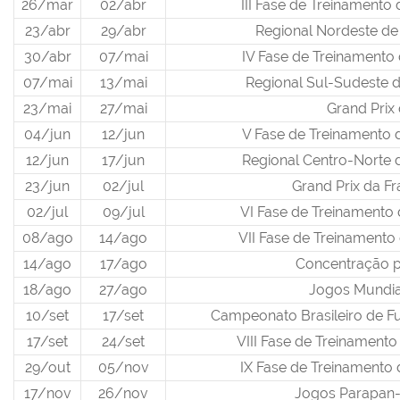
26/mar
02/abr
III Fase de Treinamento
23/abr
29/abr
Regional Nordeste de
30/abr
07/mai
IV Fase de Treinamento
07/mai
13/mai
Regional Sul-Sudeste 
23/mai
27/mai
Grand Prix
04/jun
12/jun
V Fase de Treinamento 
12/jun
17/jun
Regional Centro-Norte 
23/jun
02/jul
Grand Prix da Fr
02/jul
09/jul
VI Fase de Treinamento
08/ago
14/ago
VII Fase de Treinamento
14/ago
17/ago
Concentração 
18/ago
27/ago
Jogos Mundia
10/set
17/set
Campeonato Brasileiro de Fu
17/set
24/set
VIII Fase de Treinament
29/out
05/nov
IX Fase de Treinamento
17/nov
26/nov
Jogos Parapan