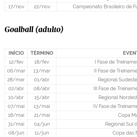
17/nov
22/nov
Campeonato Brasileiro de Fu
Goalball (adulto)
INÍCIO
TÉRMINO
EVEN
12/fev
18/fev
I Fase de Treiname
06/mar
13/mar
II Fase de Treinam
28/mar
01/abr
Regional Sudeste
02/abr
08/abr
III Fase de Treinam
10/abr
15/abr
Regional Nordest
07/mai
13/mai
IV Fase de Treinam
18/mai
21/mai
Copa M
31/mai
04/jun
Regional Sul 
08/jun
11/jun
Copa das 