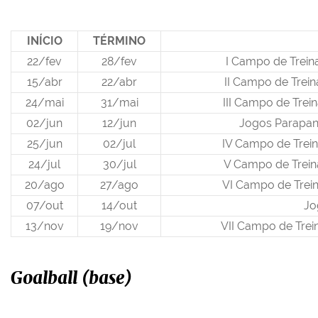
INÍCIO
TÉRMINO
22/fev
28/fev
I Campo de Trein
15/abr
22/abr
II Campo de Trei
24/mai
31/mai
III Campo de Trei
02/jun
12/jun
Jogos Parapa
25/jun
02/jul
IV Campo de Trei
24/jul
30/jul
V Campo de Trein
20/ago
27/ago
VI Campo de Trei
07/out
14/out
Jo
13/nov
19/nov
VII Campo de Trei
Goalball (base)