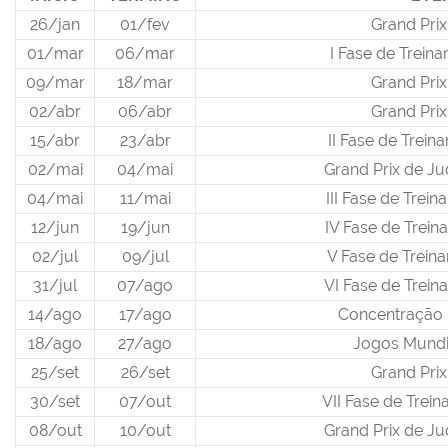
26/jan
01/fev
Grand Pri
01/mar
06/mar
I Fase de Trein
09/mar
18/mar
Grand Pri
02/abr
06/abr
Grand Pri
15/abr
23/abr
II Fase de Trei
02/mai
04/mai
Grand Prix de J
04/mai
11/mai
III Fase de Trei
12/jun
19/jun
IV Fase de Trei
02/jul
09/jul
V Fase de Trein
31/jul
07/ago
VI Fase de Trei
14/ago
17/ago
Concentração 
18/ago
27/ago
Jogos Mundi
25/set
26/set
Grand Pri
30/set
07/out
VII Fase de Trei
08/out
10/out
Grand Prix de J