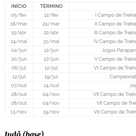
INÍCIO
TÉRMINO
05/fev
12/fev
I Campo de Trein
18/mar
24/mar
II Campo de Trein
15/abr
22/abr
III Campo de Trei
24/mai
31/mai
IV Campo de Trein
02/jun
12/jun
Jogos Parapan
20/jun
27/jun
V Campo de Trein
06/jul
12/jul
VI Campo de Trein
12/jul
19/jul
Campeonato
07/out
14/out
Jo
28/out
04/nov
VII Campo de Trei
28/out
04/nov
VII Campo de Tr
13/nov
19/nov
VII Campo de Trei
Judô (base)