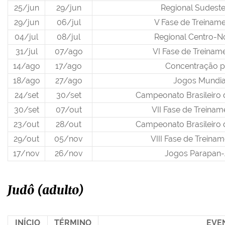
25/jun
29/jun
Regional Sudeste
29/jun
06/jul
V Fase de Treiname
04/jul
08/jul
Regional Centro-No
31/jul
07/ago
VI Fase de Treinam
14/ago
17/ago
Concentração p
18/ago
27/ago
Jogos Mundia
24/set
30/set
Campeonato Brasileiro d
30/set
07/out
VII Fase de Treinam
23/out
28/out
Campeonato Brasileiro d
29/out
05/nov
VIII Fase de Treina
17/nov
26/nov
Jogos Parapan
Judô (adulto)
INÍCIO
TÉRMINO
EVE