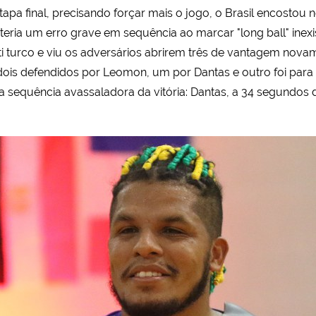
tapa final, precisando forçar mais o jogo, o Brasil encostou 
eria um erro grave em sequência ao marcar "long ball" inex
turco e viu os adversários abrirem três de vantagem novament
(dois defendidos por Leomon, um por Dantas e outro foi para
a sequência avassaladora da vitória: Dantas, a 34 segundos 