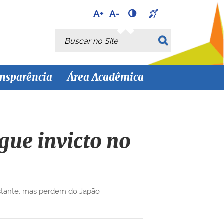
A+
A-
Busca
Busca Avançada…
nsparência
Área Acadêmica
gue invicto no
astante, mas perdem do Japão