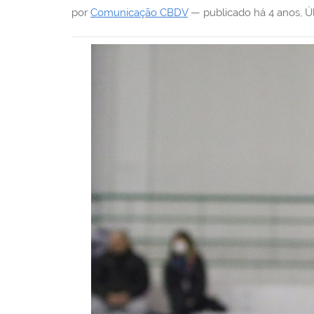
i
por
Comunicação CBDV
—
publicado
há 4 anos
,
Ú
: