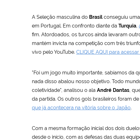
A Seleção masculina do
Brasil
conseguiu uma v
em Portugal. Em confronto diante da
Turquia
,
fim. Atordoados, os turcos ainda levaram out
mantém invicta na competição com três triunfo
vivo pelo YouTube.
CLIQUE AQUI para acessar 
"Foi um jogo muito importante, sabíamos da qu
nada disso abalou nosso objetivo. Todo mundo
coletividade", analisou o ala
André Dantas
, qu
da partida. Os outros gols brasileiros foram 
que já acontecera na vitória sobre o Japão
.
Com a mesma formação inicial dos dois duelos 
desde o início, com as defesas das duas equipe