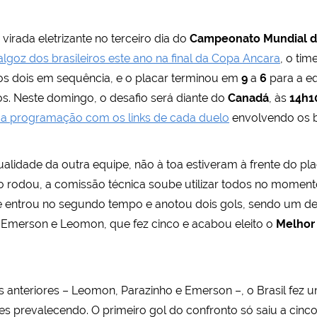
irada eletrizante no terceiro dia do
Campeonato Mundial d
algoz dos brasileiros este ano na final da Copa Ancara
, o tim
ros dois em sequência, e o placar terminou em
9
a
6
para a eq
s. Neste domingo, o desafio será diante do
Canadá
, às
14h1
a programação com os links de cada duelo
envolvendo os br
alidade da outra equipe, não à toa estiveram à frente do pl
 rodou, a comissão técnica soube utilizar todos no momento
e entrou no segundo tempo e anotou dois gols, sendo um del
de Emerson e Leomon, que fez cinco e acabou eleito o
Melhor 
anteriores – Leomon, Parazinho e Emerson –, o Brasil fez u
s prevalecendo. O primeiro gol do confronto só saiu a cinco 