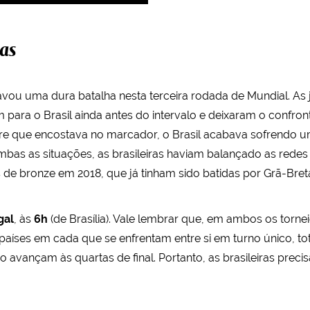
as
avou uma dura batalha nesta terceira rodada de Mundial. As 
para o Brasil ainda antes do intervalo e deixaram o confron
e que encostava no marcador, o Brasil acabava sofrendo um
ambas as situações, as brasileiras haviam balançado as redes 
s de bronze em 2018, que já tinham sido batidas por Grã-Bre
gal
, às
6h
(de Brasília). Vale lembrar que, em ambos os tornei
aíses em cada que se enfrentam entre si em turno único, tot
o avançam às quartas de final. Portanto, as brasileiras prec