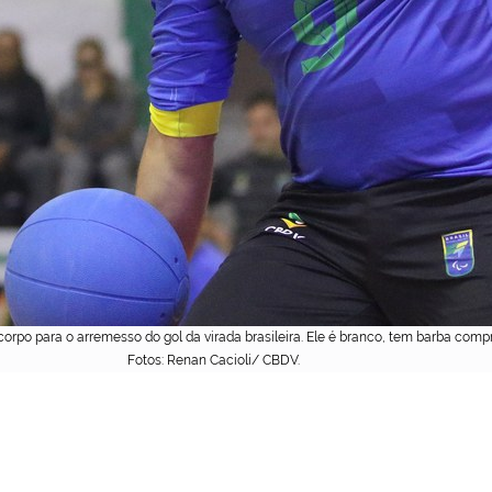
orpo para o arremesso do gol da virada brasileira. Ele é branco, tem barba com
Fotos: Renan Cacioli/ CBDV.