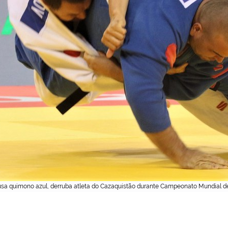
usa quimono azul, derruba atleta do Cazaquistão durante Campeonato Mundial de