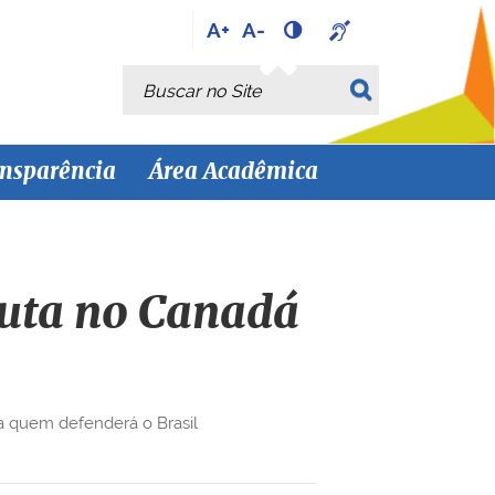
A+
A-
Busca
Busca Avançada…
nsparência
Área Acadêmica
luta no Canadá
a quem defenderá o Brasil