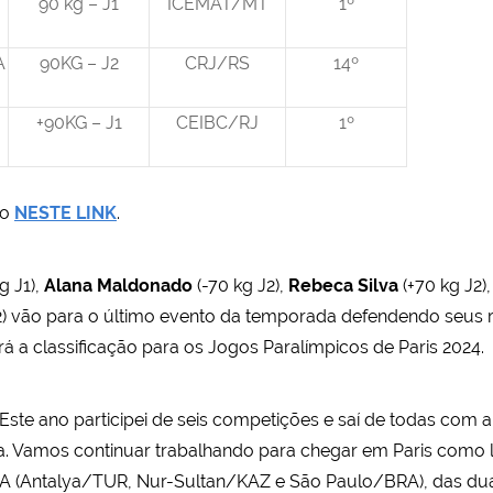
90 kg – J1
ICEMAT/MT
1º
A
90KG – J2
CRJ/RS
14º
+90KG – J1
CEIBC/RJ
1º
to
NESTE LINK
.
g J1),
Alana Maldonado
(-70 kg J2),
Rebeca Silva
(+70 kg J2)
2) vão para o último evento da temporada defendendo seus re
á a classificação para os Jogos Paralímpicos de Paris 2024.
Este ano participei de seis competições e saí de todas com 
a. Vamos continuar trabalhando para chegar em Paris como lí
SA (Antalya/TUR, Nur-Sultan/KAZ e São Paulo/BRA), das dua