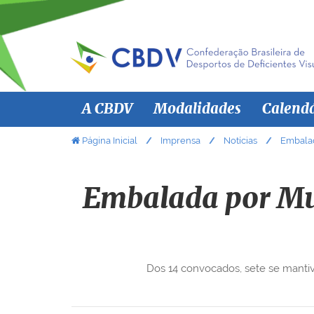
N
A CBDV
Modalidades
Calend
a
v
V
Página Inicial
Imprensa
Notícias
Embalad
o
e
c
g
ê
Embalada por Mun
a
e
ç
s
ã
t
á
o
Dos 14 convocados, sete se manti
a
q
u