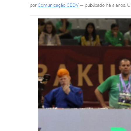
i
por
Comunicação CBDV
—
publicado
há 4 anos
,
Ú
: