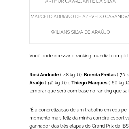
ARTHUR CAVALCANTE DA SILVA
MARCELO ADRIANO DE AZEVEDO CASANOV
WILIANS SILVA DE ARAÚJO
Você pode acessar o ranking mundial comple
Rosi Andrade
(-48 kg J1),
Brenda Freitas
(-70 k
Araújo
(+90 kg J1) e
Thiego Marques
(-60 kg J
lembrar que será com base no ranking que sair
"É a concretização de um trabalho em equipe. 
momento mais feliz da minha carreira esportiv
ganhador das três etapas do Grand Prix da IB