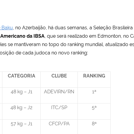
e Baku
, no Azerbaijão, há duas semanas, a Seleção Brasileir
Americano da IBSA
, que será realizado em Edmonton, no C
deles se mantiveram no topo do ranking mundial, atualizado 
 posição de cada judoca no novo ranking:
CATEGORIA
CLUBE
RANKING
48 kg – J1
ADEVIRN/RN
1ª
48 kg – J2
ITC/SP
5ª
57 kg – J1
CFCP/PA
8ª