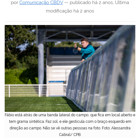
por
Comunicação CBDV
—
publicado
há 2 anos
,
Última
modificação
há 2 anos
Fábio está atrás de uma banda lateral do campo, que fica em local aberto e
tem grama sintética. Faz sol, e ele gesticula com o braço esquerdo em
direção ao campo. Não se vê outras pessoas na foto. Foto: Alessandra
Cabral/ CPB.