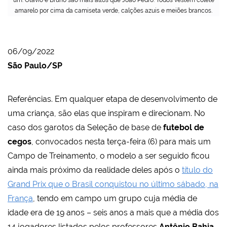
um. Otávio e Bruno são mais altos que João Pedro. Todos vestem colete
amarelo por cima da camiseta verde, calções azuis e meiões brancos.
06/09/2022
São Paulo/SP
Referências. Em qualquer etapa de desenvolvimento de
uma criança, são elas que inspiram e direcionam. No
caso dos garotos da Seleção de base de
futebol de
cegos
, convocados nesta terça-feira (6) para mais um
Campo de Treinamento, o modelo a ser seguido ficou
ainda mais próximo da realidade deles após o
título do
Grand Prix que o Brasil conquistou no último sábado, na
França
, tendo em campo um grupo cuja média de
idade era de 19 anos – seis anos a mais que a média dos
14 jogadores listados pelos professores
Antônio Bahia