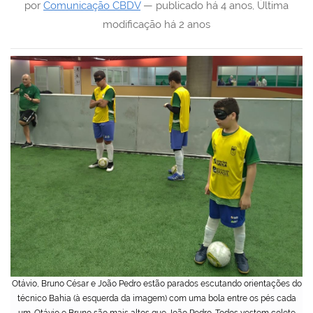
por
Comunicação CBDV
—
publicado
há 4 anos
,
Última
modificação
há 2 anos
Otávio, Bruno César e João Pedro estão parados escutando orientações do
técnico Bahia (à esquerda da imagem) com uma bola entre os pés cada