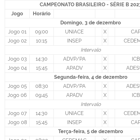
CAMPEONATO BRASILEIRO - SÉRIE B 202
Jogo
Horário
Domingo, 3 de dezembro
Jogo 01
09:00
UNIACE
X
CA
Jogo 02
10:15
INSEP
X
CEDE
Intervalo
Jogo 03
14:30
ADVP/PA
X
ICB
Jogo 04
15:45
APADV
X
ADES
Segunda-feira, 4 de dezembro
Jogo 05
08:30
ADVP/PA
X
ADES
Jogo 06
09:45
APADV
X
ICB
Intervalo
Jogo 07
14:30
UNIACE
X
CEDE
Jogo 08
15:45
INSEP
X
CA
Terça-feira, 5 de dezembro