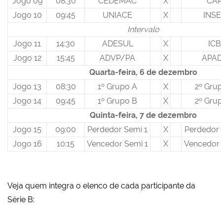
Jogo 09
08:30
CEDEMAC
X
CA
Jogo 10
09:45
UNIACE
X
INS
Intervalo
Jogo 11
14:30
ADESUL
X
ICB
Jogo 12
15:45
ADVP/PA
X
APA
Quarta-feira, 6 de dezembro
Jogo 13
08:30
1º Grupo A
X
2º Gru
Jogo 14
09:45
1º Grupo B
X
2º Gru
Quinta-feira, 7 de dezembro
Jogo 15
09:00
Perdedor Semi 1
X
Perdedor 
Jogo 16
10:15
Vencedor Semi 1
X
Vencedor 
Veja quem integra o elenco de cada participante da
Série B: