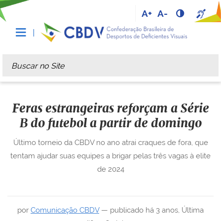
A+
A-
Busca
Busca Avançada…
Feras estrangeiras reforçam a Série
B do futebol a partir de domingo
Último torneio da CBDV no ano atrai craques de fora, que
tentam ajudar suas equipes a brigar pelas três vagas à elite
de 2024
por
Comunicação CBDV
—
publicado
há 3 anos
,
Última