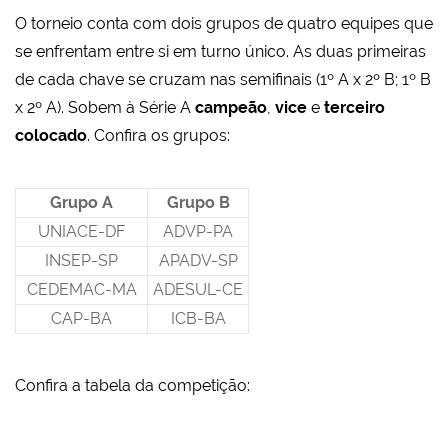
O torneio conta com dois grupos de quatro equipes que
se enfrentam entre si em turno único. As duas primeiras
de cada chave se cruzam nas semifinais (1º A x 2º B; 1º B
x 2º A). Sobem à Série A
campeão
,
vice
e
terceiro
colocado
. Confira os grupos:
Grupo A
Grupo B
UNIACE-DF
ADVP-PA
INSEP-SP
APADV-SP
CEDEMAC-MA
ADESUL-CE
CAP-BA
ICB-BA
Confira a tabela da competição: