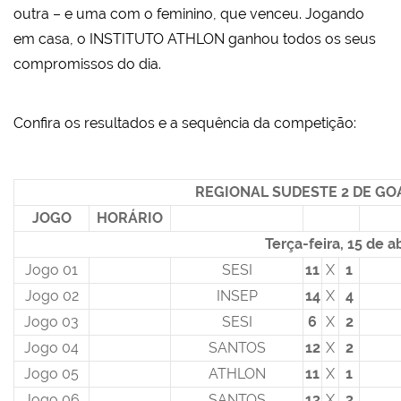
outra – e uma com o feminino, que venceu. Jogando
em casa, o INSTITUTO ATHLON ganhou todos os seus
compromissos do dia.
Confira os resultados e a sequência da competição:
REGIONAL SUDESTE 2 DE GO
JOGO
HORÁRIO
Terça-feira, 15 de ab
Jogo 01
SESI
11
X
1
Jogo 02
INSEP
14
X
4
Jogo 03
SESI
6
X
2
Jogo 04
SANTOS
12
X
2
Jogo 05
ATHLON
11
X
1
Jogo 06
SANTOS
13
X
3