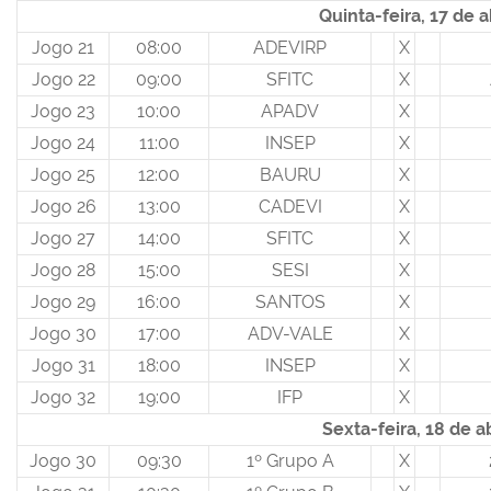
Quinta-feira, 17 de a
Jogo 21
08:00
ADEVIRP
X
Jogo 22
09:00
SFITC
X
Jogo 23
10:00
APADV
X
Jogo 24
11:00
INSEP
X
Jogo 25
12:00
BAURU
X
Jogo 26
13:00
CADEVI
X
Jogo 27
14:00
SFITC
X
Jogo 28
15:00
SESI
X
Jogo 29
16:00
SANTOS
X
Jogo 30
17:00
ADV-VALE
X
Jogo 31
18:00
INSEP
X
Jogo 32
19:00
IFP
X
Sexta-feira, 18 de ab
Jogo 30
09:30
1º Grupo A
X