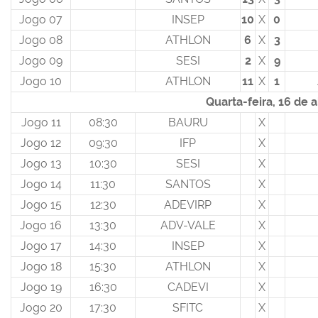
Jogo 07
INSEP
10
X
0
Jogo 08
ATHLON
6
X
3
Jogo 09
SESI
2
X
9
Jogo 10
ATHLON
11
X
1
Quarta-feira, 16 de a
Jogo 11
08:30
BAURU
X
Jogo 12
09:30
IFP
X
Jogo 13
10:30
SESI
X
Jogo 14
11:30
SANTOS
X
Jogo 15
12:30
ADEVIRP
X
Jogo 16
13:30
ADV-VALE
X
Jogo 17
14:30
INSEP
X
Jogo 18
15:30
ATHLON
X
Jogo 19
16:30
CADEVI
X
Jogo 20
17:30
SFITC
X