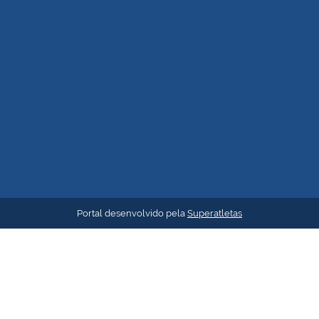
Portal desenvolvido pela
Superatletas