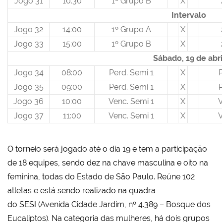
Jogo 31
10:30
1º Grupo B
X
Intervalo
Jogo 32
14:00
1º Grupo A
X
Jogo 33
15:00
1º Grupo B
X
Sábado, 19 de abri
Jogo 34
08:00
Perd. Semi 1
X
Jogo 35
09:00
Perd. Semi 1
X
Jogo 36
10:00
Venc. Semi 1
X
V
Jogo 37
11:00
Venc. Semi 1
X
V
O torneio será jogado até o dia 19 e tem a participação
de 18 equipes, sendo dez na chave masculina e oito na
feminina, todas do Estado de São Paulo. Reúne 102
atletas e está sendo realizado na quadra
do SESI (Avenida Cidade Jardim, nº 4.389 – Bosque dos
Eucaliptos). Na categoria das mulheres, há dois grupos