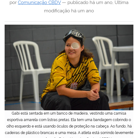
por
Comunicação CBDV
—
publicado
há um ano
,
Última
modificação
há um ano
Gabi está sentada em um banco de madeira, vestindo uma camisa
esportiva amarela com listras pretas. Ela tem uma bandagem cobrindo o
olho esquerdo e está usando óculos de proteção na cabeça. Ao fundo, há
cadeiras de plástico brancas e uma mesa. A atleta está sorrindo levemente