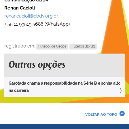
Renan Cacioli
renancacioli@cbdv.org.br
+ 55 11 99519 5686 (WhatsApp)
registrado em:
Futebol de Cegos
Futebol B2/B3
Outras opções
Garotada chama a responsabilidade na Série B e sonha alto
na carreira
VOLTAR AO TOPO