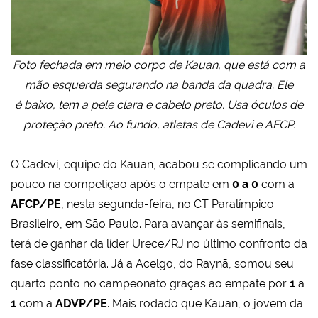
Foto fechada em meio corpo de Kauan, que está com a
mão esquerda segurando na banda da quadra. Ele
é baixo, tem a pele clara e cabelo preto. Usa óculos de
proteção preto. Ao fundo, atletas de Cadevi e AFCP.
O Cadevi, equipe do Kauan, acabou se complicando um
pouco na competição após o empate em
0 a 0
com a
AFCP/PE
, nesta segunda-feira, no CT Paralímpico
Brasileiro, em São Paulo. Para avançar às semifinais,
terá de ganhar da líder Urece/RJ no último confronto da
fase classificatória. Já a Acelgo, do Raynã, somou seu
quarto ponto no campeonato graças ao empate por
1
a
1
com a
ADVP/PE
. Mais rodado que Kauan, o jovem da