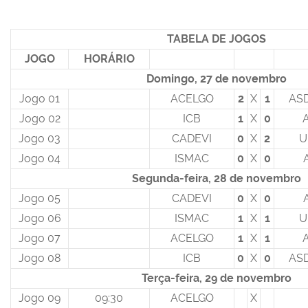
TABELA DE JOGOS
JOGO
HORÁRIO
Domingo, 27 de novembro
Jogo 01
ACELGO
2
X
1
ASD
Jogo 02
ICB
1
X
0
Jogo 03
CADEVI
0
X
2
U
Jogo 04
ISMAC
0
X
0
Segunda-feira, 28 de novembro
Jogo 05
CADEVI
0
X
0
Jogo 06
ISMAC
1
X
1
U
Jogo 07
ACELGO
1
X
1
Jogo 08
ICB
0
X
0
ASD
Terça-feira, 29 de novembro
Jogo 09
09:30
ACELGO
X