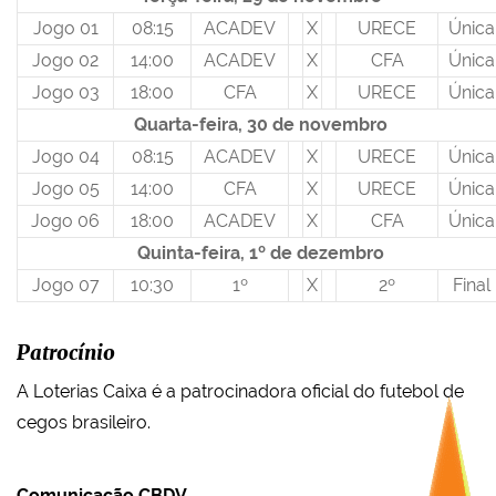
Jogo 01
08:15
ACADEV
X
URECE
Única
Jogo 02
14:00
ACADEV
X
CFA
Única
Jogo 03
18:00
CFA
X
URECE
Única
Quarta-feira, 30 de novembro
Jogo 04
08:15
ACADEV
X
URECE
Única
Jogo 05
14:00
CFA
X
URECE
Única
Jogo 06
18:00
ACADEV
X
CFA
Única
Quinta-feira, 1º de dezembro
Jogo 07
10:30
1º
X
2º
Final
Patrocínio
A Loterias Caixa é a patrocinadora oficial do futebol de
cegos brasileiro.
Comunicação CBDV