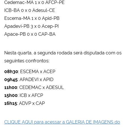
Cedemac-MA 1 x 0 AFCP-PE
ICB-BA 0 x 0 Adesul-CE
Escema-MA 1 x 0 Apid-PB
Apadevi-PB 3 x 0 Acep-PI
Apace-PB 0 x 0 CAP-BA
Nesta quarta, a segunda rodada será disputada com os
seguintes confrontos:
08h30
: ESCEMA x ACEP
09h45
: APADEVI x APID
11h00
: CEDEMAC x ADESUL
15h00
: ICB x AFCP
16h15
: ADVP x CAP
CLIQUE AQUI para acessar a GALERIA DE IMAGENS do