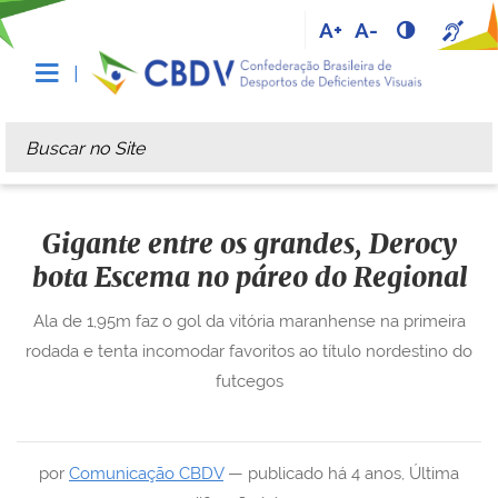
A+
A-
Busca
Busca Avançada…
Gigante entre os grandes, Derocy
bota Escema no páreo do Regional
Ala de 1,95m faz o gol da vitória maranhense na primeira
rodada e tenta incomodar favoritos ao título nordestino do
futcegos
por
Comunicação CBDV
—
publicado
há 4 anos
,
Última