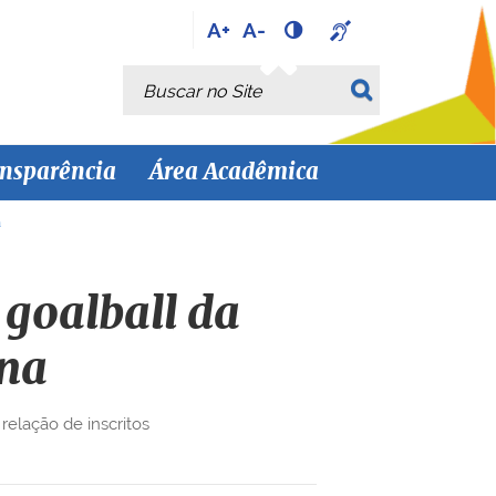
A+
A-
Busca
Busca Avançada…
nsparência
Área Acadêmica
a
 goalball da
na
relação de inscritos