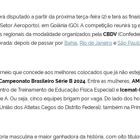
rá disputado a partir da próxima terça-feira (2) e terá as fina
 Setor Aeroporto), em Goiânia (GO). A competição reunirá 19 
tos regionais da modalidade organizados pela
CBDV
(Confeder
porada: depois de passar por
Bahia
,
Rio de Janeiro
e
São Paul
torneio que concede aos melhores colocados que já não este
Campeonato Brasileiro Série B 2024
. Entre as mulheres,
AM
ntro de Treinamento de Educação Física Especial) e
Icemat
ie A. Ou seja, cinco equipes brigam por vaga. Do lado dos h
União dos Atletas Cegos do Distrito Federal), também na Prim
goria masculina e maior ganhadora da história, com oito títul