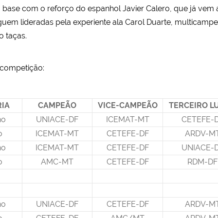
se com o reforço do espanhol Javier Calero, que já vem aj
uem lideradas pela experiente ala Carol Duarte, multicampeã
 taças.
 competição:
IA
CAMPEÃO
VICE-CAMPEÃO
TERCEIRO L
no
UNIACE-DF
ICEMAT-MT
CETEFE-
o
ICEMAT-MT
CETEFE-DF
ARDV-M
no
ICEMAT-MT
CETEFE-DF
UNIACE-
o
AMC-MT
CETEFE-DF
RDM-DF
no
UNIACE-DF
CETEFE-DF
ARDV-M