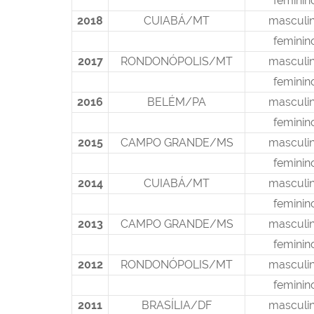
feminin
2018
CUIABÁ/MT
masculi
feminin
2017
RONDONÓPOLIS/MT
masculi
feminin
2016
BELÉM/PA
masculi
feminin
2015
CAMPO GRANDE/MS
masculi
feminin
2014
CUIABÁ/MT
masculi
feminin
2013
CAMPO GRANDE/MS
masculi
feminin
2012
RONDONÓPOLIS/MT
masculi
feminin
2011
BRASÍLIA/DF
masculi