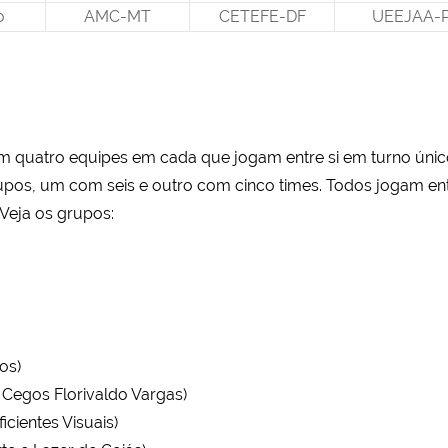
o
AMC-MT
CETEFE-DF
UEEJAA-
om quatro equipes em cada que jogam entre si em turno ún
rupos, um com seis e outro com cinco times. Todos jogam ent
Veja os grupos:
os)
Cegos Florivaldo Vargas)
cientes Visuais)