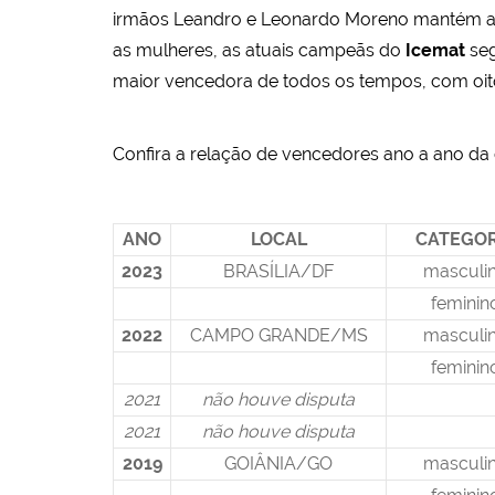
irmãos Leandro e Leonardo Moreno mantém a ba
as mulheres, as atuais campeãs do
Icemat
seg
maior vencedora de todos os tempos, com oito
Confira a relação de vencedores ano a ano da
ANO
LOCAL
CATEGOR
2023
BRASÍLIA/DF
masculi
feminin
2022
CAMPO GRANDE/MS
masculi
feminin
2021
não houve disputa
2021
não houve disputa
2019
GOIÂNIA/GO
masculi