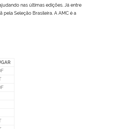
udando nas últimas edições. Já entre
 pela Seleção Brasileira. A AMC é a
UGAR
DF
T
DF
T