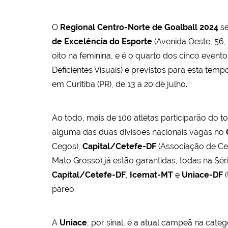
O
Regional Centro-Norte de Goalball 2024
se
de Excelência do Esporte
(Avenida Oeste, 56,
oito na feminina, e é o quarto dos cinco even
Deficientes Visuais) e previstos para esta tem
em Curitiba (PR), de 13 a 20 de julho.
Ao todo, mais de 100 atletas participarão do 
alguma das duas divisões nacionais vagas no
Cegos),
Capital/Cetefe-DF
(Associação de Ce
Mato Grosso) já estão garantidas, todas na Sér
Capital/Cetefe-DF
,
Icemat-MT
e
Uniace-DF
(
páreo.
A
Uniace
, por sinal, é a atual campeã na cate