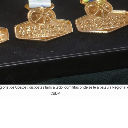
nal de Goalball dispostas lado a lado, com fitas onde se lê a palavra Regional 
CBDV.