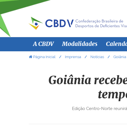
N
A CBDV
Modalidades
Calend
a
v
V
Página Inicial
Imprensa
Notícias
Goiânia
o
e
c
g
ê
Goiânia recebe
a
e
ç
s
temp
ã
t
á
o
Edição Centro-Norte reunirá 
a
q
u