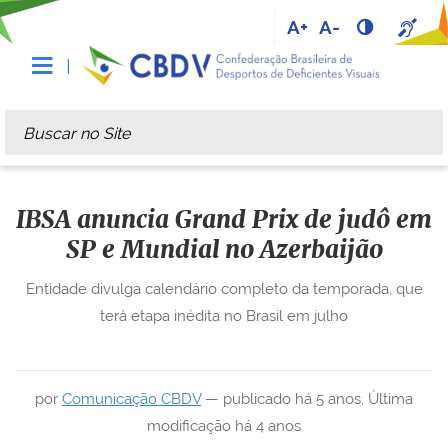
A+
A-
Busca
Busca Avançada…
IBSA anuncia Grand Prix de judô em
SP e Mundial no Azerbaijão
Entidade divulga calendário completo da temporada, que
terá etapa inédita no Brasil em julho
por
Comunicação CBDV
—
publicado
há 5 anos
,
Última
modificação
há 4 anos