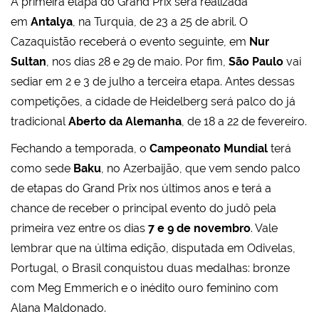
A primeira etapa do Grand Prix será realizada
em
Antalya
, na Turquia, de 23 a 25 de abril. O
Cazaquistão receberá o evento seguinte, em
Nur
Sultan
, nos dias 28 e 29 de maio. Por fim,
São Paulo
vai
sediar em 2 e 3 de julho a terceira etapa. Antes dessas
competições, a cidade de Heidelberg será palco do já
tradicional
Aberto da Alemanha
, de 18 a 22 de fevereiro.
Fechando a temporada, o
Campeonato Mundial
terá
como sede
Baku
, no Azerbaijão, que vem sendo palco
de etapas do Grand Prix nos últimos anos e terá a
chance de receber o principal evento do judô pela
primeira vez entre os dias
7 e 9 de novembro
. Vale
lembrar que na última edição, disputada em Odivelas,
Portugal, o Brasil conquistou duas medalhas: bronze
com Meg Emmerich e o inédito ouro feminino com
Alana Maldonado.