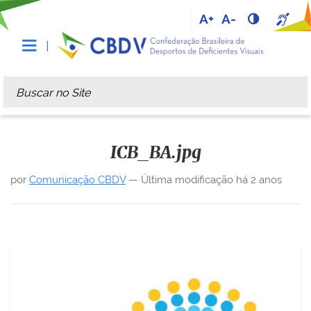
A+
A-
Busca
Busca Avançada…
ICB_BA.jpg
por
Comunicação CBDV
—
Última modificação
há 2 anos