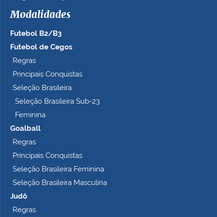
h
Modalidades
o
c
Futebol B2/B3
o
m
Futebol de Cegos
p
Regras
l
Principais Conquistas
e
t
Seleção Brasileira
o
Seleção Brasileira Sub-23
…
Feminina
Goalball
Regras
Principais Conquistas
Seleção Brasileira Feminina
Seleção Brasileira Masculina
Judô
Regras