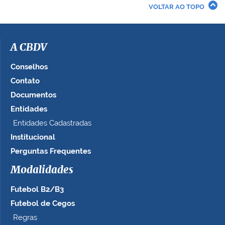
r
VOLTAR AO TOPO
a
i
m
a
A CBDV
g
e
Conselhos
m
Contato
n
Documentos
o
t
Entidades
a
Entidades Cadastradas
m
Institucional
a
n
Perguntas Frequentes
h
Modalidades
o
c
Futebol B2/B3
o
m
Futebol de Cegos
p
Regras
l