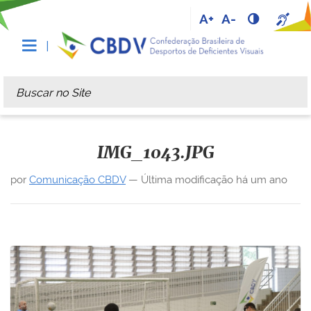
A+
A-
Busca
Busca Avançada…
IMG_1043.JPG
por
Comunicação CBDV
—
Última modificação
há um ano