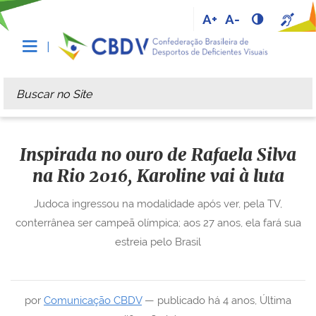
A+
A-
Busca
Busca Avançada…
Inspirada no ouro de Rafaela Silva
na Rio 2016, Karoline vai à luta
Judoca ingressou na modalidade após ver, pela TV,
conterrânea ser campeã olímpica; aos 27 anos, ela fará sua
estreia pelo Brasil
por
Comunicação CBDV
—
publicado
há 4 anos
,
Última