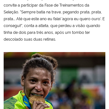
convite a participar da Fase de Treinamentos da
Seleção. "
Sempre batia na trave, pegando prata, prata,
prata... Até que este ano eu falei 'agora eu quero ouro'. E
consegui!", conta a atleta, que p
erdeu a visão quando
tinha de dois para três anos, após um tombo ter
descolado suas duas retinas.