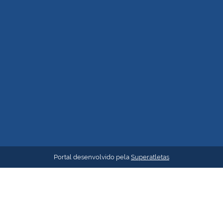
Portal desenvolvido pela
Superatletas