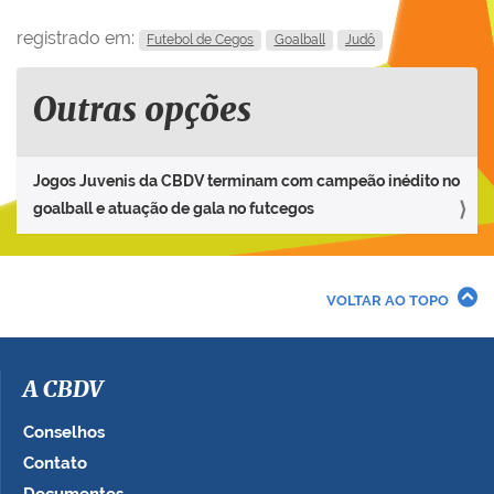
registrado em:
Futebol de Cegos
Goalball
Judô
Outras opções
Jogos Juvenis da CBDV terminam com campeão inédito no
goalball e atuação de gala no futcegos
VOLTAR AO TOPO
A CBDV
Conselhos
Contato
Documentos