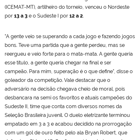
(ICEMAT-MT), artilheiro do torneio, venceu o Nordeste
por
13 a 3
e o Sudeste I por
12 a 2
.
"A gente veio se superando a cada jogo e fazendo jogos
bons. Teve uma partida que a gente perdeu, mas se
reergueu e veio forte para o mata-mata. A gente queria
esse título, a gente queria chegar na final e ser
campeão. Para mim, superação é o que define", disse o
goleador da competição. Vale destacar que o
adversário na decisão chegava cheio de moral, pois
desbancara na semi os favoritos e atuais campeões do
Sudeste II, time que conta com diversos nomes da
Seleção Brasileira juvenil. O duelo eletrizante terminou
empatado em 3 a 3 e acabou decidido na prorrogação
com um gol de ouro feito pelo ala Bryan Robert, que