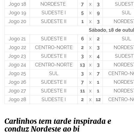
Jogo 18
NORDESTE
7
x
3
SUDESTE
Jogo 19
SUDESTE I
5
x
9
SUL
Jogo 20
SUDESTE II
1
x
3
NORDES
Sábado, 18 de outu
Jogo 21
SUDESTE II
6
x
2
SUL
Jogo 22
CENTRO-NORTE
2
x
3
NORDES
Jogo 23
SUDESTE II
3
x
4
SUDESTE
Jogo 24
CENTRO-NORTE
13
x
3
NORDES
Jogo 25
SUL
3
x
7
CENTRO-N
Jogo 26
SUDESTE II
7
x
1
NORDES
Jogo 27
SUDESTE II
11
x
1
NORDES
Jogo 28
SUDESTE I
2
x
12
CENTRO-N
Carlinhos tem tarde inspirada e
conduz Nordeste ao bi