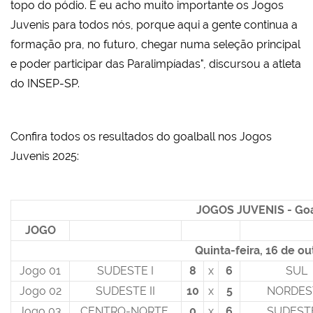
topo do pódio. E eu acho muito importante os Jogos
Juvenis para todos nós, porque aqui a gente continua a
formação pra, no futuro, chegar numa seleção principal
e poder participar das Paralimpíadas", discursou a atleta
do INSEP-SP.
Confira todos os resultados do goalball nos Jogos
Juvenis 2025:
JOGOS JUVENIS - Goa
JOGO
Quinta-feira, 16 de o
Jogo 01
SUDESTE I
8
x
6
SUL
Jogo 02
SUDESTE II
10
x
5
NORDES
Jogo 03
CENTRO-NORTE
0
x
6
SUDESTE