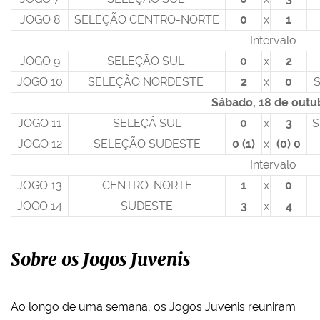
JOGO 8
SELEÇÃO CENTRO-NORTE
0
x
1
Intervalo
JOGO 9
SELEÇÃO SUL
0
x
2
JOGO 10
SELEÇÃO NORDESTE
2
x
0
Sábado, 18 de outu
JOGO 11
SELEÇÃ SUL
0
x
3
S
JOGO 12
SELEÇÃO SUDESTE
0 (1)
x
(0) 0
Intervalo
JOGO 13
CENTRO-NORTE
1
x
0
JOGO 14
SUDESTE
3
x
4
Sobre os Jogos Juvenis
Ao longo de uma semana, os Jogos Juvenis reuniram