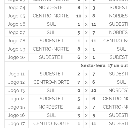
Jogo 04
NORDESTE
8
x
3
SUDESTE
Jogo 05
CENTRO-NORTE
10
x
8
NORDES
Jogo 06
SUL
1
x
11
SUDESTE
Jogo 07
SUL
5
x
7
NORDES
Jogo 08
SUDESTE I
1
x
11
CENTRO-N
Jogo 09
CENTRO-NORTE
8
x
1
SUL
Jogo 10
SUDESTE II
6
x
1
SUDESTE
Sexta-feira, 17 de ou
Jogo 11
SUDESTE I
2
x
7
SUDESTE
Jogo 12
CENTRO-NORTE
7
x
6
SUL
Jogo 13
SUL
0
x
10
NORDES
Jogo 14
SUDESTE I
5
x
6
CENTRO-N
Jogo 15
NORDESTE
4
x
7
CENTRO-N
Jogo 16
SUL
3
x
5
SUDESTE
Jogo 17
CENTRO-NORTE
1
x
11
SUDESTE