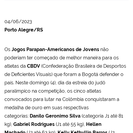
04/06/2023
Porto Alegre/RS
Os
Jogos Parapan-Americanos de Jovens
não
poderiam ter começado de melhor maneira para os
atletas da
CBDV
(Confederação Brasileira de Desportos
de Deficientes Visuais) que foram a Bogotá defender o
país. Neste domingo (4), dia da estreia do judô
paralímpico na competição, os cinco atletas
convocados para lutar na Colômbia conquistaram a
medalha de ouro em suas respectivas
categorias:
Danilo Geronimo Silva
(categoria J1 até 81
kg),
Gabriel Rodrigues
(J1 até 55 kg),
Hellen
Machado
(J2 até 63 kg),
Kelly Kethyllin Barros
(J2