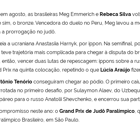
, em agosto, as brasileiras Meg Emmerich e
Rebeca Silva
vol
e sim, o bronze. Vencedora do duelo no Peru, Meg levou a
 a prorrogação no judô.
a ucraniana Anastasiia Harnyk, por ippon. Na semifinal, por
teve trajetória mais complicada para chegar à disputa do bron
u, então, vencer duas lutas de repescagem: ippons sobre a 
Prix na quinta colocação, repetindo o que
Lúcia Araújo
fize
tônio Tenório
conseguiram chegar ao pódio. O primeiro caiu 
rrotada no primeiro desafio, por Sulaymon Alaev, do Uzbeq
páreo para o russo Anatolii Shevchenko, e encerrou sua part
 compromisso neste ano: o
Grand Prix de Judô Paralímpico
, 
alímpico Brasileiro, em São Paulo.