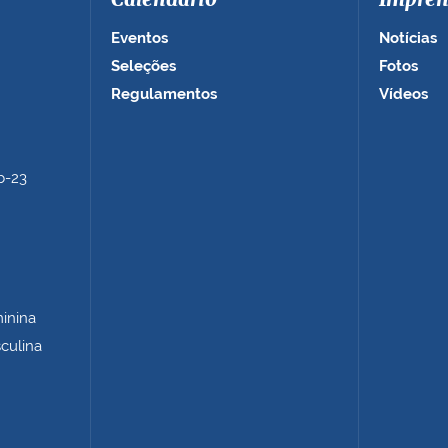
Calendário
Impren
Eventos
Notícias
Seleções
Fotos
Regulamentos
Vídeos
b-23
minina
sculina