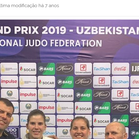
ltima modificação
há 7 anos