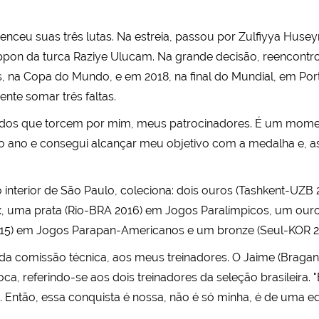
nceu suas três lutas. Na estreia, passou por Zulfiyya Husey
 ippon da turca Raziye Ulucam. Na grande decisão, reencontr
s, na Copa do Mundo, e em 2018, na final do Mundial, em P
ente somar três faltas.
todos que torcem por mim, meus patrocinadores. É um moment
o ano e consegui alcançar meu objetivo com a medalha e, as
 interior de São Paulo, coleciona: dois ouros (Tashkent-UZB
 uma prata (Rio-BRA 2016) em Jogos Paralímpicos, um ouro
015) em Jogos Parapan-Americanos e um bronze (Seul-KOR 2
da comissão técnica, aos meus treinadores. O Jaime (Bragan
oca, referindo-se aos dois treinadores da seleção brasileira
 Então, essa conquista é nossa, não é só minha, é de uma e