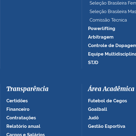
Seleção Brasileira Fe
Seleção Brasileira Ma
Comissão Técnica
Powerlifting
Arbitragem
Controle de Dopage
Equipe Multidisciplin
STJD
Transparência
Área Acadêmica
Certidões
Futebol de Cegos
Financeiro
Goalball
Contratações
Judô
Relatório anual
Gestão Esportiva
Cargos e Salários