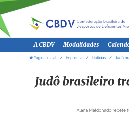
N
A CBDV
Modalidades
Calend
a
v
V
Página Inicial
Imprensa
Notícias
Judô br
o
e
c
g
ê
Judô brasileiro 
a
e
ç
s
ã
t
á
o
Alana Maldonado repete fe
a
q
u