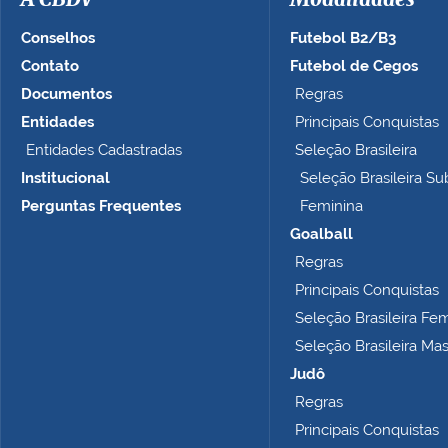
A CBDV
Modalidades
Conselhos
Futebol B2/B3
Contato
Futebol de Cegos
Documentos
Regras
Entidades
Principais Conquistas
Entidades Cadastradas
Seleção Brasileira
Institucional
Seleção Brasileira Su
Perguntas Frequentes
Feminina
Goalball
Regras
Principais Conquistas
Seleção Brasileira Fe
Seleção Brasileira Ma
Judô
Regras
Principais Conquistas