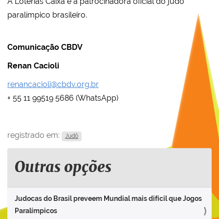
A Loterias Caixa é a patrocinadora oficial do judô
paralímpico brasileiro.
Comunicação CBDV
Renan Cacioli
renancacioli@cbdv.org.br
+ 55 11 99519 5686 (WhatsApp)
registrado em:
Judô
Outras opções
Judocas do Brasil preveem Mundial mais difícil que Jogos
Paralímpicos