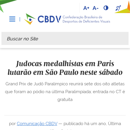
A+
A-
Busca
Busca Avançada…
Judocas medalhistas em Paris
lutarão em São Paulo neste sábado
Grand Prix de Judô Paralimpico reunirá sete dos oito atletas
que foram ao pódio na última Paralimpíada; entrada no CT é
gratuita
por
Comunicação CBDV
—
publicado
há um ano
,
Última