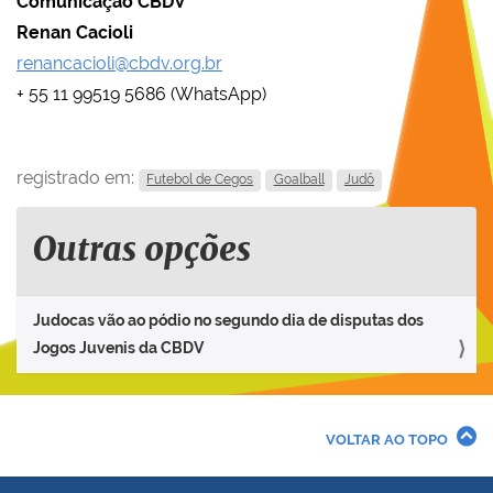
Comunicação CBDV
Renan Cacioli
renancacioli@cbdv.org.br
+ 55 11 99519 5686 (WhatsApp)
registrado em:
Futebol de Cegos
Goalball
Judô
Outras opções
Judocas vão ao pódio no segundo dia de disputas dos
Jogos Juvenis da CBDV
VOLTAR AO TOPO