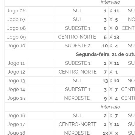
Intervalo
Jogo 06
SUL
1
X
11
SU
Jogo 07
SUL
3
X
5
NO
Jogo 08
SUDESTE 1
0
X
8
CENT
Jogo 09
CENTRO-NORTE
5
X
13
Jogo 10
SUDESTE 2
10
X
4
SU
Segunda-feira, 21 de out
Jogo 11
SUDESTE 1
1
X
11
SU
Jogo 12
CENTRO-NORTE
7
X
1
Jogo 13
SUL
13
X
10
NO
Jogo 14
SUDESTE 1
3
X
7
CENT
Jogo 15
NORDESTE
9
X
4
CENT
Intervalo
Jogo 16
SUL
2
X
7
SU
Jogo 17
CENTRO-NORTE
1
X
11
SU
Jogo 18
NORDESTE
13
X
3
SU