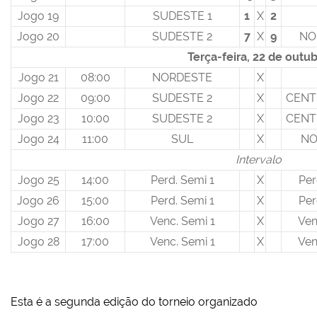
Jogo 19
SUDESTE 1
1
X
2
Jogo 20
SUDESTE 2
7
X
9
NO
Terça-feira, 22 de outu
Jogo 21
08:00
NORDESTE
X
Jogo 22
09:00
SUDESTE 2
X
CENT
Jogo 23
10:00
SUDESTE 2
X
CENT
Jogo 24
11:00
SUL
X
NO
Intervalo
Jogo 25
14:00
Perd. Semi 1
X
Per
Jogo 26
15:00
Perd. Semi 1
X
Per
Jogo 27
16:00
Venc. Semi 1
X
Ven
Jogo 28
17:00
Venc. Semi 1
X
Ven
Esta é a segunda edição do torneio organizado