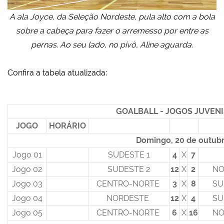
A ala Joyce, da Seleção Nordeste, pula alto com a bola
sobre a cabeça para fazer o arremesso por entre as
pernas. Ao seu lado, no pivô, Aline aguarda.
Confira a tabela atualizada:
GOALBALL - JOGOS JUVENI
JOGO
HORÁRIO
Domingo, 20 de outub
Jogo 01
SUDESTE 1
4
X
7
Jogo 02
SUDESTE 2
12
X
2
NO
Jogo 03
CENTRO-NORTE
3
X
8
SU
Jogo 04
NORDESTE
12
X
4
SU
Jogo 05
CENTRO-NORTE
6
X
16
NO