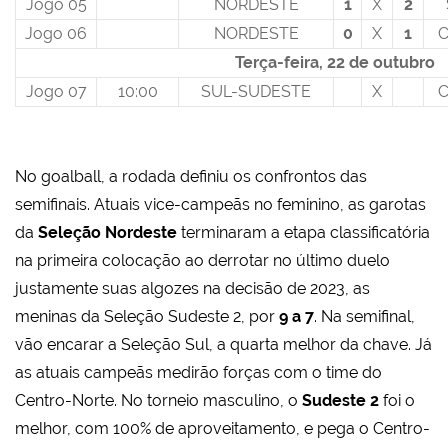
Jogo 05
NORDESTE
1
X
2
Jogo 06
NORDESTE
0
X
1
Terça-feira, 22 de outubro
Jogo 07
10:00
SUL-SUDESTE
X
No goalball, a rodada definiu os confrontos das
semifinais. Atuais vice-campeãs no feminino, as garotas
da
Seleção Nordeste
terminaram a etapa classificatória
na primeira colocação ao derrotar no último duelo
justamente suas algozes na decisão de 2023, as
meninas da Seleção Sudeste 2, por
9 a 7
. Na semifinal,
vão encarar a Seleção Sul, a quarta melhor da chave. Já
as atuais campeãs medirão forças com o time do
Centro-Norte. No torneio masculino, o
Sudeste 2
foi o
melhor, com 100% de aproveitamento, e pega o Centro-